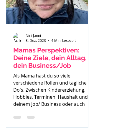
Nini Janni
8. Dez. 2023
4 Min. Lesezeit
Mamas Perspektiven:
Deine Ziele, dein Alltag,
dein Business/Job
Als Mama hast du so viele
verschiedene Rollen und tägliche To
Do's. Zwischen Kindererziehung,
Hobbies, Terminen, Haushalt und
deinem Job/ Business oder auch
deiner Zeit für dich, ist es oft sehr
schwer die Perspektive für die
Zukunft zu sehen. Oft höre ich auch: