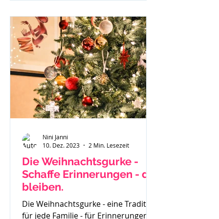
investierst du und wenn du
besonders überzeugt von einem
geschriebenen Beitrag bist - läuft
dieser gar nicht. Du weißt in dir drin
- ich kann richtig was, ich habe eine
Botschaft aber scheinbar hört sie
Niemand oder
Nini Janni
10. Dez. 2023
2 Min. Lesezeit
Die Weihnachtsgurke -
Schaffe Erinnerungen - die
bleiben.
Die Weihnachtsgurke - eine Tradition
für jede Familie - für Erinnerungen