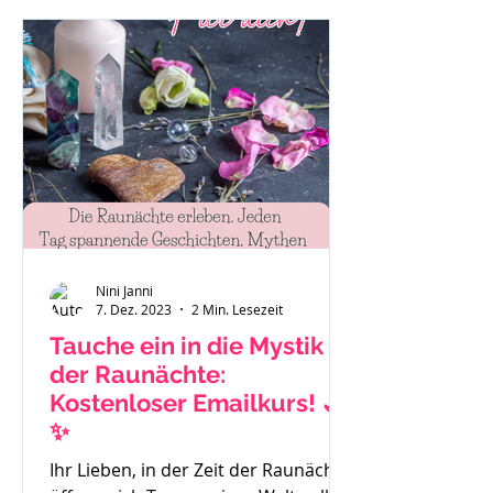
"Das ist eben so als Mama." oder "Es
hilft nichts, ich muss funktionieren."
Auch Sätze wie: "Ich habe gar keine
Zeit mehr für mich." Mache dir bitte
immer bewusst - du bist ein
wichtiger Teil der Familie und das
Stimm
Nini Janni
7. Dez. 2023
2 Min. Lesezeit
Tauche ein in die Mystik
der Raunächte:
Kostenloser Emailkurs! 🌙
✨
Ihr Lieben, in der Zeit der Raunächte