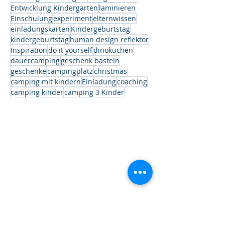
Entwicklung Kindergarten
laminieren
Einschulung
experiment
elternwissen
einladungskarten
Kindergeburtstag
kindergeburtstag
human design reflektor
Inspiration
do it yourself
dinokuchen
dauercamping
geschenk basteln
geschenke
campingplatz
christmas
camping mit kindern
Einladung
coaching
camping kinder
camping 3 Kinder