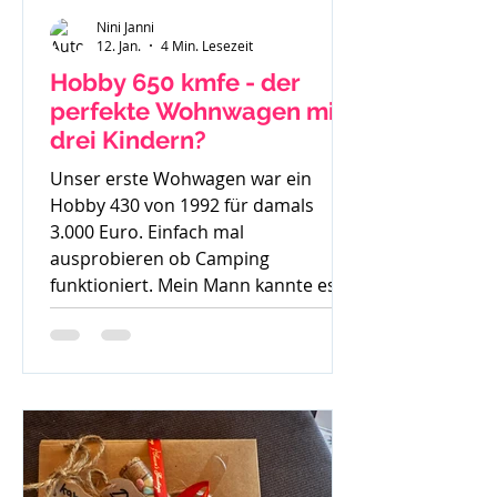
Nini Janni
12. Jan.
4 Min. Lesezeit
Hobby 650 kmfe - der
perfekte Wohnwagen mit
drei Kindern?
Unser erste Wohwagen war ein
Hobby 430 von 1992 für damals
3.000 Euro. Einfach mal
ausprobieren ob Camping
funktioniert. Mein Mann kannte es
gar nicht, ich bin mit Wohnwagen
und Wohnmobilen groß geworden -
ein echtes Camperkind. Hobby 650
kmfe - Baujahr 2012 Als unser
großer Sohn geboren wurde sind wir
auch noch mit diesem 30 Jahre alten
Hobby los und haben schnell