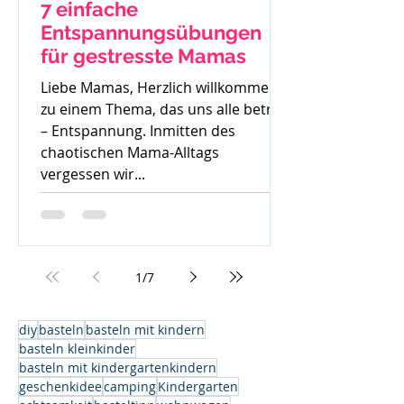
7 einfache
Entspannungsübungen
für gestresste Mamas
Liebe Mamas, Herzlich willkommen
zu einem Thema, das uns alle betrifft
– Entspannung. Inmitten des
chaotischen Mama-Alltags
vergessen wir...
1
/
7
diy
basteln
basteln mit kindern
basteln kleinkinder
basteln mit kindergartenkindern
geschenkidee
camping
Kindergarten