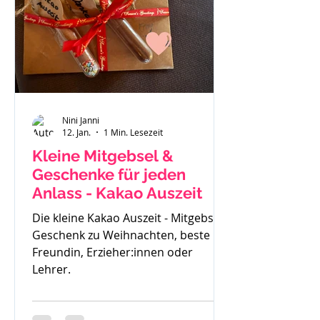
gemerkt - der ist zu klein. Also haben
wir uns einen Fendt 470 gekauft.
Solide, gut verarbeitet und passend
für
Nini Janni
12. Jan.
1 Min. Lesezeit
Kleine Mitgebsel &
Geschenke für jeden
Anlass - Kakao Auszeit
Die kleine Kakao Auszeit - Mitgebsel,
Geschenk zu Weihnachten, beste
Freundin, Erzieher:innen oder
Lehrer.