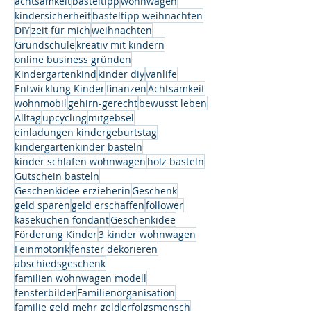
achtsamkeit
basteltipp
wohnwagen
kindersicherheit
basteltipp weihnachten
DIY
zeit für mich
weihnachten
Grundschule
kreativ mit kindern
online business gründen
Kindergartenkind
kinder diy
vanlife
Entwicklung Kinder
finanzen
Achtsamkeit
wohnmobil
gehirn-gerecht
bewusst leben
Alltag
upcycling
mitgebsel
einladungen kindergeburtstag
kindergartenkinder basteln
kinder schlafen wohnwagen
holz basteln
Gutschein basteln
Geschenkidee erzieherin
Geschenk
geld sparen
geld erschaffen
follower
käsekuchen fondant
Geschenkidee
Förderung Kinder
3 kinder wohnwagen
Feinmotorik
fenster dekorieren
abschiedsgeschenk
familien wohnwagen modell
fensterbilder
Familienorganisation
familie geld mehr geld
erfolgsmensch