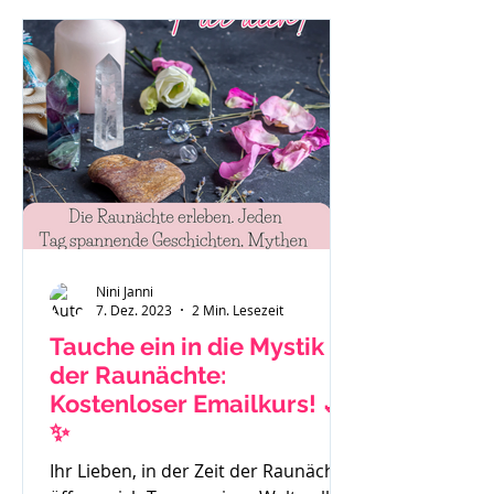
"Das ist eben so als Mama." oder "Es
hilft nichts, ich muss funktionieren."
Auch Sätze wie: "Ich habe gar keine
Zeit mehr für mich." Mache dir bitte
immer bewusst - du bist ein
wichtiger Teil der Familie und das
Stimm
Nini Janni
7. Dez. 2023
2 Min. Lesezeit
Tauche ein in die Mystik
der Raunächte:
Kostenloser Emailkurs! 🌙
✨
Ihr Lieben, in der Zeit der Raunächte