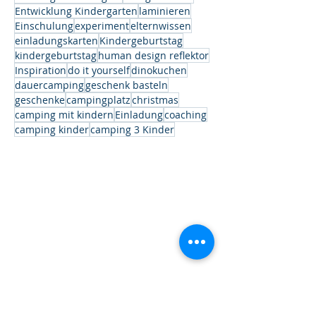
Entwicklung Kindergarten
laminieren
Einschulung
experiment
elternwissen
einladungskarten
Kindergeburtstag
kindergeburtstag
human design reflektor
Inspiration
do it yourself
dinokuchen
dauercamping
geschenk basteln
geschenke
campingplatz
christmas
camping mit kindern
Einladung
coaching
camping kinder
camping 3 Kinder