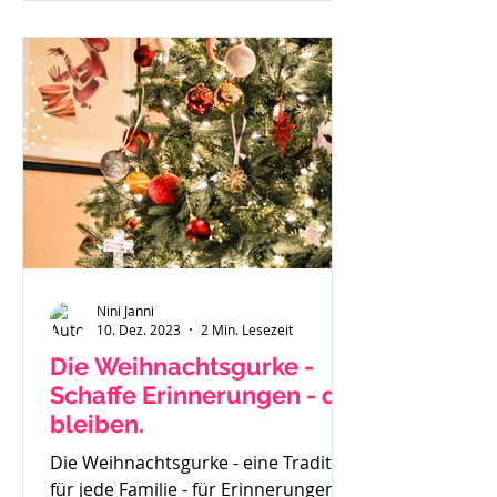
investierst du und wenn du
besonders überzeugt von einem
geschriebenen Beitrag bist - läuft
dieser gar nicht. Du weißt in dir drin
- ich kann richtig was, ich habe eine
Botschaft aber scheinbar hört sie
Niemand oder
Nini Janni
10. Dez. 2023
2 Min. Lesezeit
Die Weihnachtsgurke -
Schaffe Erinnerungen - die
bleiben.
Die Weihnachtsgurke - eine Tradition
für jede Familie - für Erinnerungen