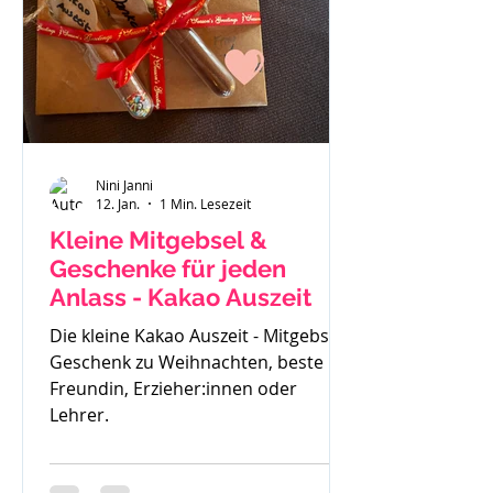
gemerkt - der ist zu klein. Also haben
wir uns einen Fendt 470 gekauft.
Solide, gut verarbeitet und passend
für
Nini Janni
12. Jan.
1 Min. Lesezeit
Kleine Mitgebsel &
Geschenke für jeden
Anlass - Kakao Auszeit
Die kleine Kakao Auszeit - Mitgebsel,
Geschenk zu Weihnachten, beste
Freundin, Erzieher:innen oder
Lehrer.