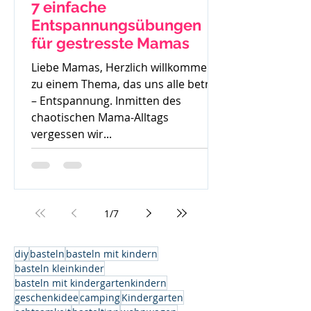
7 einfache
Entspannungsübungen
für gestresste Mamas
Liebe Mamas, Herzlich willkommen
zu einem Thema, das uns alle betrifft
– Entspannung. Inmitten des
chaotischen Mama-Alltags
vergessen wir...
1
/
7
diy
basteln
basteln mit kindern
basteln kleinkinder
basteln mit kindergartenkindern
geschenkidee
camping
Kindergarten