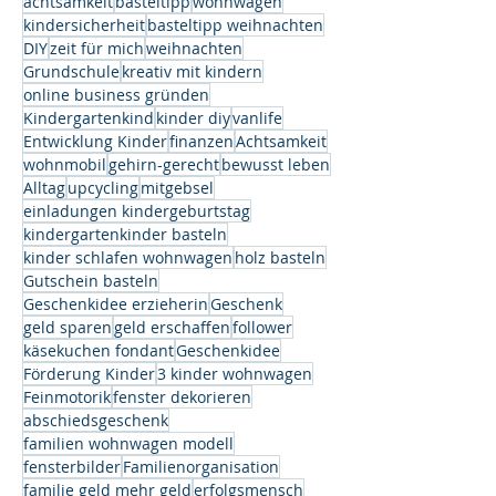
achtsamkeit
basteltipp
wohnwagen
kindersicherheit
basteltipp weihnachten
DIY
zeit für mich
weihnachten
Grundschule
kreativ mit kindern
online business gründen
Kindergartenkind
kinder diy
vanlife
Entwicklung Kinder
finanzen
Achtsamkeit
wohnmobil
gehirn-gerecht
bewusst leben
Alltag
upcycling
mitgebsel
einladungen kindergeburtstag
kindergartenkinder basteln
kinder schlafen wohnwagen
holz basteln
Gutschein basteln
Geschenkidee erzieherin
Geschenk
geld sparen
geld erschaffen
follower
käsekuchen fondant
Geschenkidee
Förderung Kinder
3 kinder wohnwagen
Feinmotorik
fenster dekorieren
abschiedsgeschenk
familien wohnwagen modell
fensterbilder
Familienorganisation
familie geld mehr geld
erfolgsmensch