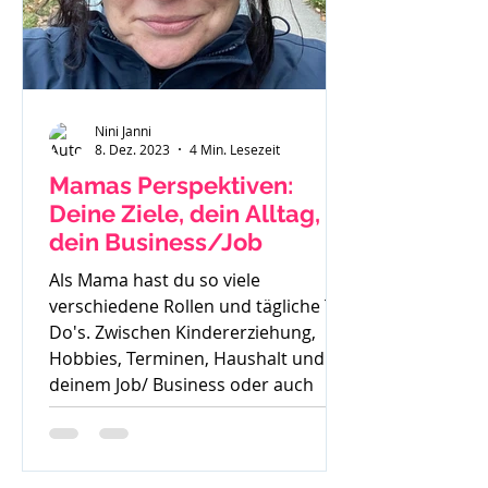
Nini Janni
8. Dez. 2023
4 Min. Lesezeit
Mamas Perspektiven:
Deine Ziele, dein Alltag,
dein Business/Job
Als Mama hast du so viele
verschiedene Rollen und tägliche To
Do's. Zwischen Kindererziehung,
Hobbies, Terminen, Haushalt und
deinem Job/ Business oder auch
deiner Zeit für dich, ist es oft sehr
schwer die Perspektive für die
Zukunft zu sehen. Oft höre ich auch: