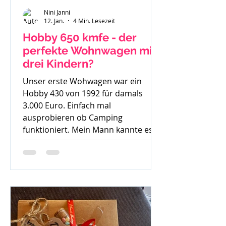
Nini Janni
12. Jan.
4 Min. Lesezeit
Hobby 650 kmfe - der
perfekte Wohnwagen mit
drei Kindern?
Unser erste Wohwagen war ein
Hobby 430 von 1992 für damals
3.000 Euro. Einfach mal
ausprobieren ob Camping
funktioniert. Mein Mann kannte es
gar nicht, ich bin mit Wohnwagen
und Wohnmobilen groß geworden -
ein echtes Camperkind. Hobby 650
kmfe - Baujahr 2012 Als unser
großer Sohn geboren wurde sind wir
auch noch mit diesem 30 Jahre alten
Hobby los und haben schnell