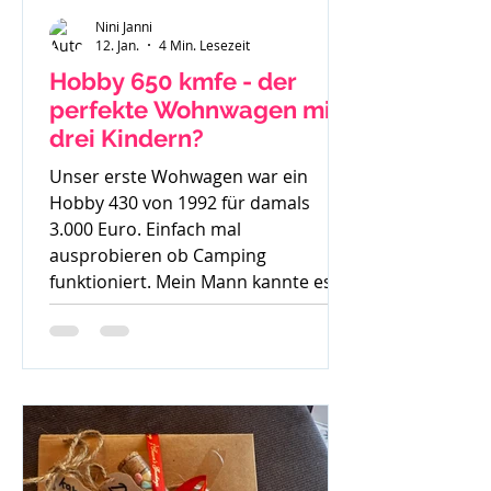
Nini Janni
12. Jan.
4 Min. Lesezeit
Hobby 650 kmfe - der
perfekte Wohnwagen mit
drei Kindern?
Unser erste Wohwagen war ein
Hobby 430 von 1992 für damals
3.000 Euro. Einfach mal
ausprobieren ob Camping
funktioniert. Mein Mann kannte es
gar nicht, ich bin mit Wohnwagen
und Wohnmobilen groß geworden -
ein echtes Camperkind. Hobby 650
kmfe - Baujahr 2012 Als unser
großer Sohn geboren wurde sind wir
auch noch mit diesem 30 Jahre alten
Hobby los und haben schnell