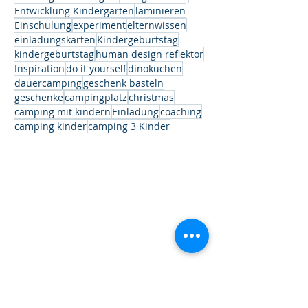
Entwicklung Kindergarten
laminieren
Einschulung
experiment
elternwissen
einladungskarten
Kindergeburtstag
kindergeburtstag
human design reflektor
Inspiration
do it yourself
dinokuchen
dauercamping
geschenk basteln
geschenke
campingplatz
christmas
camping mit kindern
Einladung
coaching
camping kinder
camping 3 Kinder