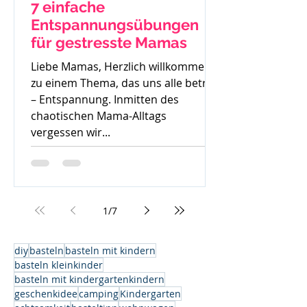
7 einfache
Entspannungsübungen
für gestresste Mamas
Liebe Mamas, Herzlich willkommen
zu einem Thema, das uns alle betrifft
– Entspannung. Inmitten des
chaotischen Mama-Alltags
vergessen wir...
1
/
7
diy
basteln
basteln mit kindern
basteln kleinkinder
basteln mit kindergartenkindern
geschenkidee
camping
Kindergarten