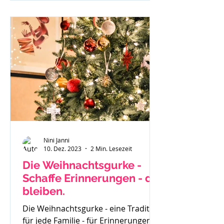
investierst du und wenn du
besonders überzeugt von einem
geschriebenen Beitrag bist - läuft
dieser gar nicht. Du weißt in dir drin
- ich kann richtig was, ich habe eine
Botschaft aber scheinbar hört sie
Niemand oder
Nini Janni
10. Dez. 2023
2 Min. Lesezeit
Die Weihnachtsgurke -
Schaffe Erinnerungen - die
bleiben.
Die Weihnachtsgurke - eine Tradition
für jede Familie - für Erinnerungen