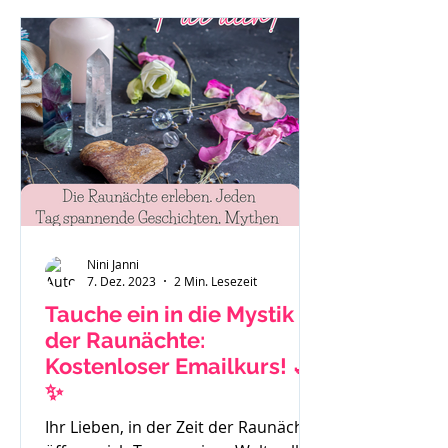
"Das ist eben so als Mama." oder "Es
hilft nichts, ich muss funktionieren."
Auch Sätze wie: "Ich habe gar keine
Zeit mehr für mich." Mache dir bitte
immer bewusst - du bist ein
wichtiger Teil der Familie und das
Stimm
Nini Janni
7. Dez. 2023
2 Min. Lesezeit
Tauche ein in die Mystik
der Raunächte:
Kostenloser Emailkurs! 🌙
✨
Ihr Lieben, in der Zeit der Raunächte