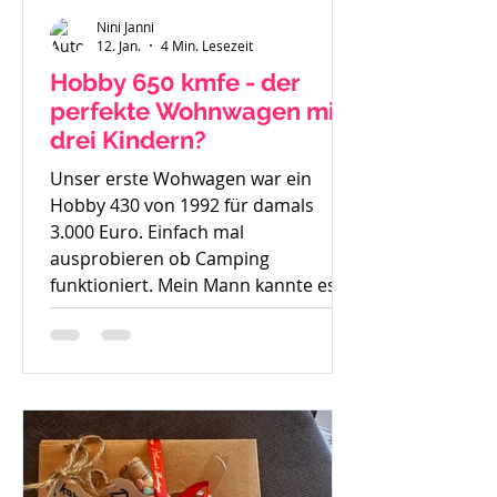
Nini Janni
12. Jan.
4 Min. Lesezeit
Hobby 650 kmfe - der
perfekte Wohnwagen mit
drei Kindern?
Unser erste Wohwagen war ein
Hobby 430 von 1992 für damals
3.000 Euro. Einfach mal
ausprobieren ob Camping
funktioniert. Mein Mann kannte es
gar nicht, ich bin mit Wohnwagen
und Wohnmobilen groß geworden -
ein echtes Camperkind. Hobby 650
kmfe - Baujahr 2012 Als unser
großer Sohn geboren wurde sind wir
auch noch mit diesem 30 Jahre alten
Hobby los und haben schnell