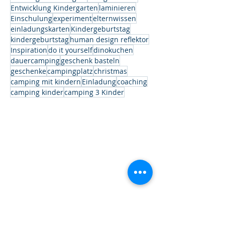
Entwicklung Kindergarten
laminieren
Einschulung
experiment
elternwissen
einladungskarten
Kindergeburtstag
kindergeburtstag
human design reflektor
Inspiration
do it yourself
dinokuchen
dauercamping
geschenk basteln
geschenke
campingplatz
christmas
camping mit kindern
Einladung
coaching
camping kinder
camping 3 Kinder