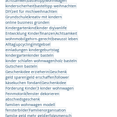
achtsamkeit
basteltipp
wohnwagen
kindersicherheit
basteltipp weihnachten
DIY
zeit für mich
weihnachten
Grundschule
kreativ mit kindern
online business gründen
Kindergartenkind
kinder diy
vanlife
Entwicklung Kinder
finanzen
Achtsamkeit
wohnmobil
gehirn-gerecht
bewusst leben
Alltag
upcycling
mitgebsel
einladungen kindergeburtstag
kindergartenkinder basteln
kinder schlafen wohnwagen
holz basteln
Gutschein basteln
Geschenkidee erzieherin
Geschenk
geld sparen
geld erschaffen
follower
käsekuchen fondant
Geschenkidee
Förderung Kinder
3 kinder wohnwagen
Feinmotorik
fenster dekorieren
abschiedsgeschenk
familien wohnwagen modell
fensterbilder
Familienorganisation
familie geld mehr geld
erfolgsmensch