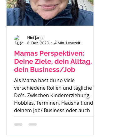
Nini Janni
8. Dez. 2023
4 Min. Lesezeit
Mamas Perspektiven:
Deine Ziele, dein Alltag,
dein Business/Job
Als Mama hast du so viele
verschiedene Rollen und tägliche To
Do's. Zwischen Kindererziehung,
Hobbies, Terminen, Haushalt und
deinem Job/ Business oder auch
deiner Zeit für dich, ist es oft sehr
schwer die Perspektive für die
Zukunft zu sehen. Oft höre ich auch: