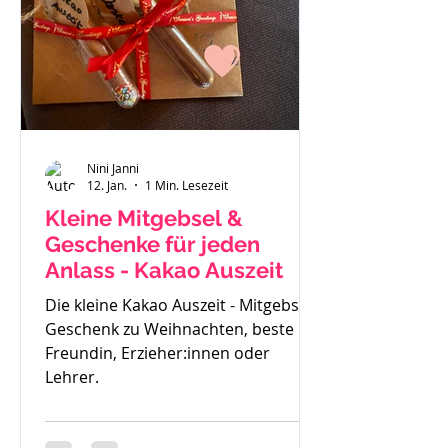
gemerkt - der ist zu klein. Also haben
wir uns einen Fendt 470 gekauft.
Solide, gut verarbeitet und passend
für
Nini Janni
12. Jan.
1 Min. Lesezeit
Kleine Mitgebsel &
Geschenke für jeden
Anlass - Kakao Auszeit
Die kleine Kakao Auszeit - Mitgebsel,
Geschenk zu Weihnachten, beste
Freundin, Erzieher:innen oder
Lehrer.