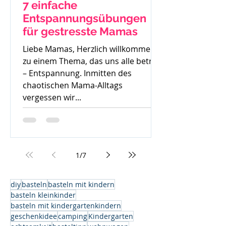
7 einfache
Entspannungsübungen
für gestresste Mamas
Liebe Mamas, Herzlich willkommen
zu einem Thema, das uns alle betrifft
– Entspannung. Inmitten des
chaotischen Mama-Alltags
vergessen wir...
1
/
7
diy
basteln
basteln mit kindern
basteln kleinkinder
basteln mit kindergartenkindern
geschenkidee
camping
Kindergarten