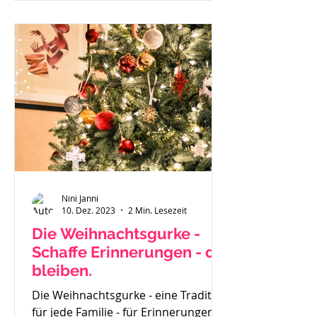
investierst du und wenn du
besonders überzeugt von einem
geschriebenen Beitrag bist - läuft
dieser gar nicht. Du weißt in dir drin
- ich kann richtig was, ich habe eine
Botschaft aber scheinbar hört sie
Niemand oder
Nini Janni
10. Dez. 2023
2 Min. Lesezeit
Die Weihnachtsgurke -
Schaffe Erinnerungen - die
bleiben.
Die Weihnachtsgurke - eine Tradition
für jede Familie - für Erinnerungen