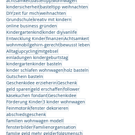
achtsamkeit
basteltipp
wohnwagen
kindersicherheit
basteltipp weihnachten
DIY
zeit für mich
weihnachten
Grundschule
kreativ mit kindern
online business gründen
Kindergartenkind
kinder diy
vanlife
Entwicklung Kinder
finanzen
Achtsamkeit
wohnmobil
gehirn-gerecht
bewusst leben
Alltag
upcycling
mitgebsel
einladungen kindergeburtstag
kindergartenkinder basteln
kinder schlafen wohnwagen
holz basteln
Gutschein basteln
Geschenkidee erzieherin
Geschenk
geld sparen
geld erschaffen
follower
käsekuchen fondant
Geschenkidee
Förderung Kinder
3 kinder wohnwagen
Feinmotorik
fenster dekorieren
abschiedsgeschenk
familien wohnwagen modell
fensterbilder
Familienorganisation
familie geld mehr geld
erfolgsmensch