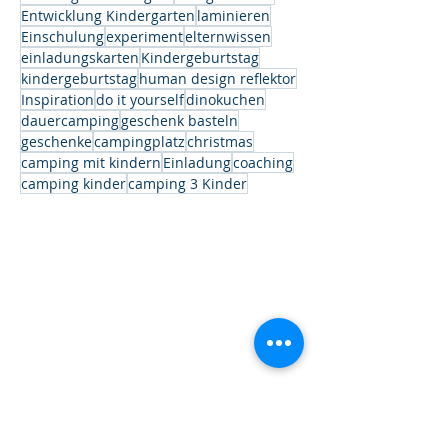
Entwicklung Kindergarten
laminieren
Einschulung
experiment
elternwissen
einladungskarten
Kindergeburtstag
kindergeburtstag
human design reflektor
Inspiration
do it yourself
dinokuchen
dauercamping
geschenk basteln
geschenke
campingplatz
christmas
camping mit kindern
Einladung
coaching
camping kinder
camping 3 Kinder