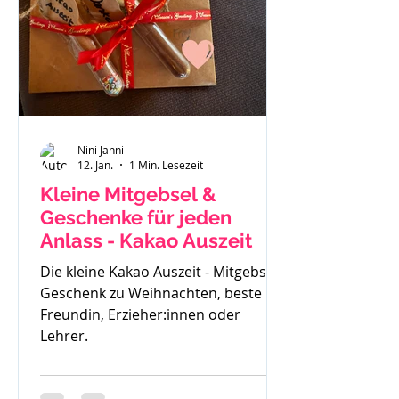
gemerkt - der ist zu klein. Also haben
wir uns einen Fendt 470 gekauft.
Solide, gut verarbeitet und passend
für
Nini Janni
12. Jan.
1 Min. Lesezeit
Kleine Mitgebsel &
Geschenke für jeden
Anlass - Kakao Auszeit
Die kleine Kakao Auszeit - Mitgebsel,
Geschenk zu Weihnachten, beste
Freundin, Erzieher:innen oder
Lehrer.