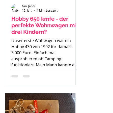
Nini Janni
12. Jan.
4 Min. Lesezeit
Hobby 650 kmfe - der
perfekte Wohnwagen mit
drei Kindern?
Unser erste Wohwagen war ein
Hobby 430 von 1992 für damals
3.000 Euro. Einfach mal
ausprobieren ob Camping
funktioniert. Mein Mann kannte es
gar nicht, ich bin mit Wohnwagen
und Wohnmobilen groß geworden -
ein echtes Camperkind. Hobby 650
kmfe - Baujahr 2012 Als unser
großer Sohn geboren wurde sind wir
auch noch mit diesem 30 Jahre alten
Hobby los und haben schnell