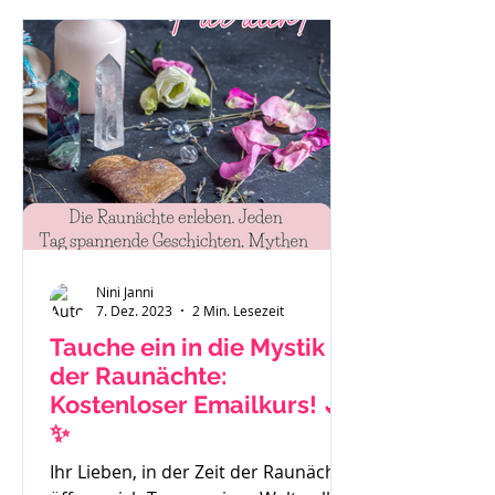
"Das ist eben so als Mama." oder "Es
hilft nichts, ich muss funktionieren."
Auch Sätze wie: "Ich habe gar keine
Zeit mehr für mich." Mache dir bitte
immer bewusst - du bist ein
wichtiger Teil der Familie und das
Stimm
Nini Janni
7. Dez. 2023
2 Min. Lesezeit
Tauche ein in die Mystik
der Raunächte:
Kostenloser Emailkurs! 🌙
✨
Ihr Lieben, in der Zeit der Raunächte