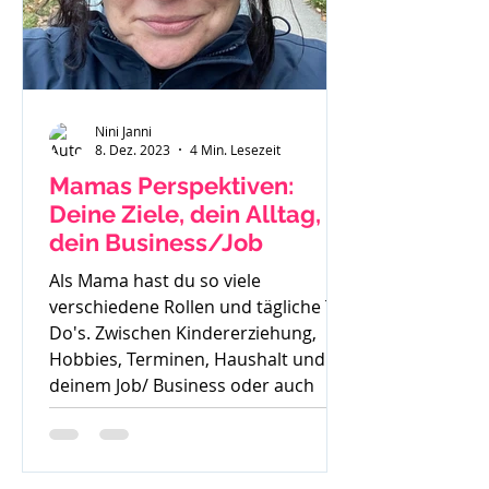
Nini Janni
8. Dez. 2023
4 Min. Lesezeit
Mamas Perspektiven:
Deine Ziele, dein Alltag,
dein Business/Job
Als Mama hast du so viele
verschiedene Rollen und tägliche To
Do's. Zwischen Kindererziehung,
Hobbies, Terminen, Haushalt und
deinem Job/ Business oder auch
deiner Zeit für dich, ist es oft sehr
schwer die Perspektive für die
Zukunft zu sehen. Oft höre ich auch: