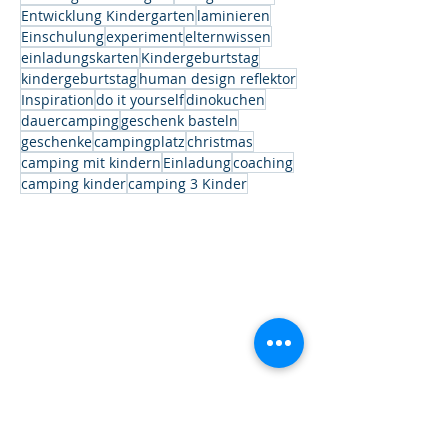
Entwicklung Kindergarten
laminieren
Einschulung
experiment
elternwissen
einladungskarten
Kindergeburtstag
kindergeburtstag
human design reflektor
Inspiration
do it yourself
dinokuchen
dauercamping
geschenk basteln
geschenke
campingplatz
christmas
camping mit kindern
Einladung
coaching
camping kinder
camping 3 Kinder