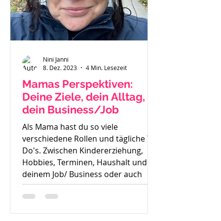
Nini Janni
8. Dez. 2023
4 Min. Lesezeit
Mamas Perspektiven:
Deine Ziele, dein Alltag,
dein Business/Job
Als Mama hast du so viele
verschiedene Rollen und tägliche To
Do's. Zwischen Kindererziehung,
Hobbies, Terminen, Haushalt und
deinem Job/ Business oder auch
deiner Zeit für dich, ist es oft sehr
schwer die Perspektive für die
Zukunft zu sehen. Oft höre ich auch: