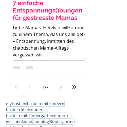
7 einfache
Entspannungsübungen
für gestresste Mamas
Liebe Mamas, Herzlich willkommen
zu einem Thema, das uns alle betrifft
– Entspannung. Inmitten des
chaotischen Mama-Alltags
vergessen wir...
1
/
7
diy
basteln
basteln mit kindern
basteln kleinkinder
basteln mit kindergartenkindern
geschenkidee
camping
Kindergarten