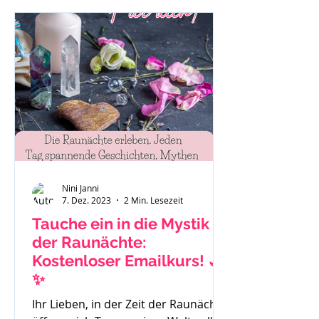
"Das ist eben so als Mama." oder "Es
hilft nichts, ich muss funktionieren."
Auch Sätze wie: "Ich habe gar keine
Zeit mehr für mich." Mache dir bitte
immer bewusst - du bist ein
wichtiger Teil der Familie und das
Stimm
Nini Janni
7. Dez. 2023
2 Min. Lesezeit
Tauche ein in die Mystik
der Raunächte:
Kostenloser Emailkurs! 🌙
✨
Ihr Lieben, in der Zeit der Raunächte