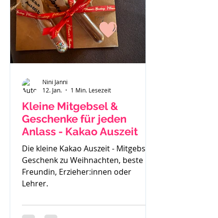
gemerkt - der ist zu klein. Also haben
wir uns einen Fendt 470 gekauft.
Solide, gut verarbeitet und passend
für
Nini Janni
12. Jan.
1 Min. Lesezeit
Kleine Mitgebsel &
Geschenke für jeden
Anlass - Kakao Auszeit
Die kleine Kakao Auszeit - Mitgebsel,
Geschenk zu Weihnachten, beste
Freundin, Erzieher:innen oder
Lehrer.