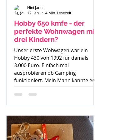
Nini Janni
12. Jan.
4 Min. Lesezeit
Hobby 650 kmfe - der
perfekte Wohnwagen mit
drei Kindern?
Unser erste Wohwagen war ein
Hobby 430 von 1992 für damals
3.000 Euro. Einfach mal
ausprobieren ob Camping
funktioniert. Mein Mann kannte es
gar nicht, ich bin mit Wohnwagen
und Wohnmobilen groß geworden -
ein echtes Camperkind. Hobby 650
kmfe - Baujahr 2012 Als unser
großer Sohn geboren wurde sind wir
auch noch mit diesem 30 Jahre alten
Hobby los und haben schnell