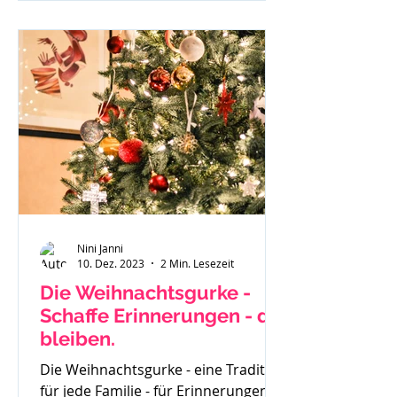
investierst du und wenn du
besonders überzeugt von einem
geschriebenen Beitrag bist - läuft
dieser gar nicht. Du weißt in dir drin
- ich kann richtig was, ich habe eine
Botschaft aber scheinbar hört sie
Niemand oder
Nini Janni
10. Dez. 2023
2 Min. Lesezeit
Die Weihnachtsgurke -
Schaffe Erinnerungen - die
bleiben.
Die Weihnachtsgurke - eine Tradition
für jede Familie - für Erinnerungen