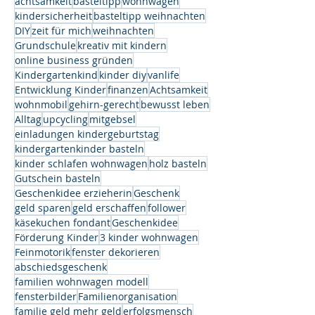
achtsamkeit
basteltipp
wohnwagen
kindersicherheit
basteltipp weihnachten
DIY
zeit für mich
weihnachten
Grundschule
kreativ mit kindern
online business gründen
Kindergartenkind
kinder diy
vanlife
Entwicklung Kinder
finanzen
Achtsamkeit
wohnmobil
gehirn-gerecht
bewusst leben
Alltag
upcycling
mitgebsel
einladungen kindergeburtstag
kindergartenkinder basteln
kinder schlafen wohnwagen
holz basteln
Gutschein basteln
Geschenkidee erzieherin
Geschenk
geld sparen
geld erschaffen
follower
käsekuchen fondant
Geschenkidee
Förderung Kinder
3 kinder wohnwagen
Feinmotorik
fenster dekorieren
abschiedsgeschenk
familien wohnwagen modell
fensterbilder
Familienorganisation
familie geld mehr geld
erfolgsmensch