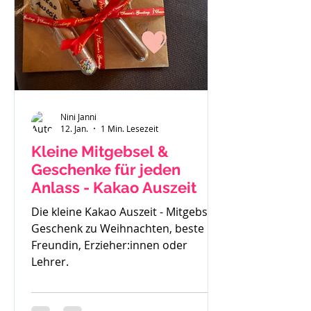
gemerkt - der ist zu klein. Also haben
wir uns einen Fendt 470 gekauft.
Solide, gut verarbeitet und passend
für
Nini Janni
12. Jan.
1 Min. Lesezeit
Kleine Mitgebsel &
Geschenke für jeden
Anlass - Kakao Auszeit
Die kleine Kakao Auszeit - Mitgebsel,
Geschenk zu Weihnachten, beste
Freundin, Erzieher:innen oder
Lehrer.