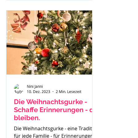
investierst du und wenn du
besonders überzeugt von einem
geschriebenen Beitrag bist - läuft
dieser gar nicht. Du weißt in dir drin
- ich kann richtig was, ich habe eine
Botschaft aber scheinbar hört sie
Niemand oder
Nini Janni
10. Dez. 2023
2 Min. Lesezeit
Die Weihnachtsgurke -
Schaffe Erinnerungen - die
bleiben.
Die Weihnachtsgurke - eine Tradition
für jede Familie - für Erinnerungen