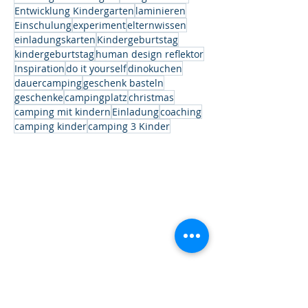
Entwicklung Kindergarten
laminieren
Einschulung
experiment
elternwissen
einladungskarten
Kindergeburtstag
kindergeburtstag
human design reflektor
Inspiration
do it yourself
dinokuchen
dauercamping
geschenk basteln
geschenke
campingplatz
christmas
camping mit kindern
Einladung
coaching
camping kinder
camping 3 Kinder