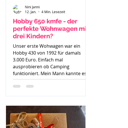
Nini Janni
12. Jan.
4 Min. Lesezeit
Hobby 650 kmfe - der
perfekte Wohnwagen mit
drei Kindern?
Unser erste Wohwagen war ein
Hobby 430 von 1992 für damals
3.000 Euro. Einfach mal
ausprobieren ob Camping
funktioniert. Mein Mann kannte es
gar nicht, ich bin mit Wohnwagen
und Wohnmobilen groß geworden -
ein echtes Camperkind. Hobby 650
kmfe - Baujahr 2012 Als unser
großer Sohn geboren wurde sind wir
auch noch mit diesem 30 Jahre alten
Hobby los und haben schnell