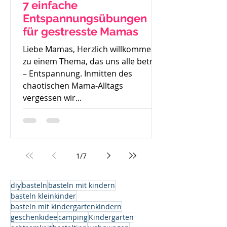
7 einfache
Entspannungsübungen
für gestresste Mamas
Liebe Mamas, Herzlich willkommen
zu einem Thema, das uns alle betrifft
– Entspannung. Inmitten des
chaotischen Mama-Alltags
vergessen wir...
1
/
7
diy
basteln
basteln mit kindern
basteln kleinkinder
basteln mit kindergartenkindern
geschenkidee
camping
Kindergarten