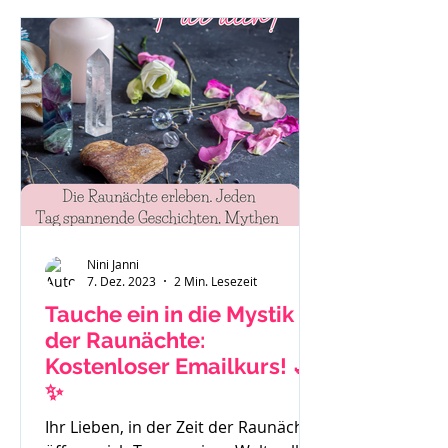
"Das ist eben so als Mama." oder "Es
hilft nichts, ich muss funktionieren."
Auch Sätze wie: "Ich habe gar keine
Zeit mehr für mich." Mache dir bitte
immer bewusst - du bist ein
wichtiger Teil der Familie und das
Stimm
Nini Janni
7. Dez. 2023
2 Min. Lesezeit
Tauche ein in die Mystik
der Raunächte:
Kostenloser Emailkurs! 🌙
✨
Ihr Lieben, in der Zeit der Raunächte