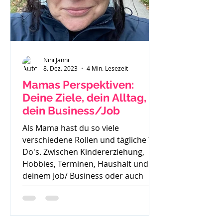
Nini Janni
8. Dez. 2023
4 Min. Lesezeit
Mamas Perspektiven:
Deine Ziele, dein Alltag,
dein Business/Job
Als Mama hast du so viele
verschiedene Rollen und tägliche To
Do's. Zwischen Kindererziehung,
Hobbies, Terminen, Haushalt und
deinem Job/ Business oder auch
deiner Zeit für dich, ist es oft sehr
schwer die Perspektive für die
Zukunft zu sehen. Oft höre ich auch: