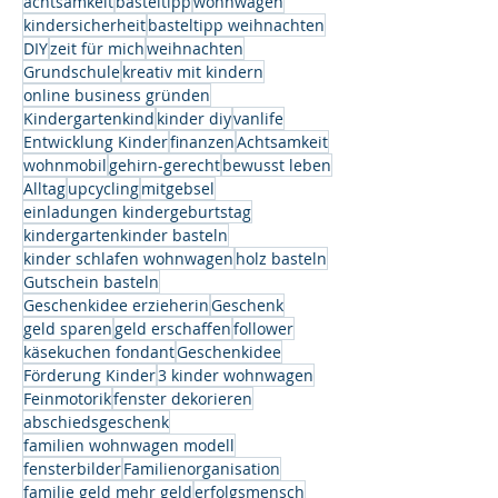
achtsamkeit
basteltipp
wohnwagen
kindersicherheit
basteltipp weihnachten
DIY
zeit für mich
weihnachten
Grundschule
kreativ mit kindern
online business gründen
Kindergartenkind
kinder diy
vanlife
Entwicklung Kinder
finanzen
Achtsamkeit
wohnmobil
gehirn-gerecht
bewusst leben
Alltag
upcycling
mitgebsel
einladungen kindergeburtstag
kindergartenkinder basteln
kinder schlafen wohnwagen
holz basteln
Gutschein basteln
Geschenkidee erzieherin
Geschenk
geld sparen
geld erschaffen
follower
käsekuchen fondant
Geschenkidee
Förderung Kinder
3 kinder wohnwagen
Feinmotorik
fenster dekorieren
abschiedsgeschenk
familien wohnwagen modell
fensterbilder
Familienorganisation
familie geld mehr geld
erfolgsmensch