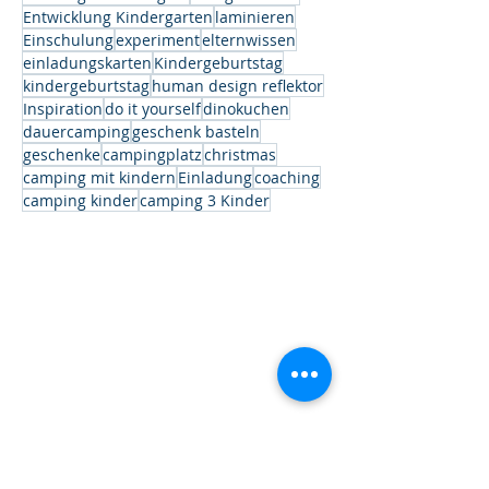
Entwicklung Kindergarten
laminieren
Einschulung
experiment
elternwissen
einladungskarten
Kindergeburtstag
kindergeburtstag
human design reflektor
Inspiration
do it yourself
dinokuchen
dauercamping
geschenk basteln
geschenke
campingplatz
christmas
camping mit kindern
Einladung
coaching
camping kinder
camping 3 Kinder