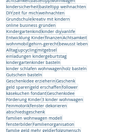
achtsamkeit
basteltipp
wohnwagen
kindersicherheit
basteltipp weihnachten
DIY
zeit für mich
weihnachten
Grundschule
kreativ mit kindern
online business gründen
Kindergartenkind
kinder diy
vanlife
Entwicklung Kinder
finanzen
Achtsamkeit
wohnmobil
gehirn-gerecht
bewusst leben
Alltag
upcycling
mitgebsel
einladungen kindergeburtstag
kindergartenkinder basteln
kinder schlafen wohnwagen
holz basteln
Gutschein basteln
Geschenkidee erzieherin
Geschenk
geld sparen
geld erschaffen
follower
käsekuchen fondant
Geschenkidee
Förderung Kinder
3 kinder wohnwagen
Feinmotorik
fenster dekorieren
abschiedsgeschenk
familien wohnwagen modell
fensterbilder
Familienorganisation
familie geld mehr geld
erfolgsmensch