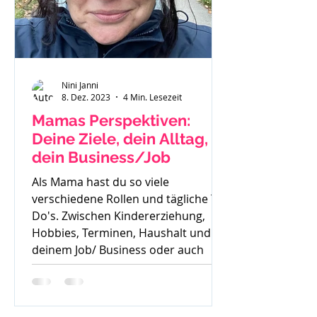
Nini Janni
8. Dez. 2023
4 Min. Lesezeit
Mamas Perspektiven:
Deine Ziele, dein Alltag,
dein Business/Job
Als Mama hast du so viele
verschiedene Rollen und tägliche To
Do's. Zwischen Kindererziehung,
Hobbies, Terminen, Haushalt und
deinem Job/ Business oder auch
deiner Zeit für dich, ist es oft sehr
schwer die Perspektive für die
Zukunft zu sehen. Oft höre ich auch: