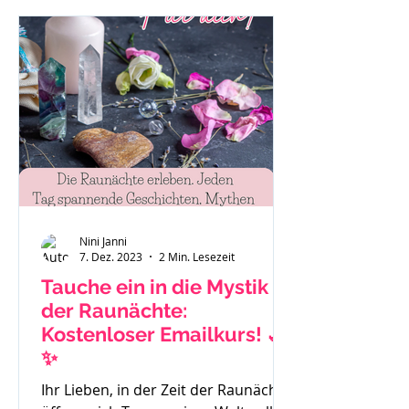
"Das ist eben so als Mama." oder "Es
hilft nichts, ich muss funktionieren."
Auch Sätze wie: "Ich habe gar keine
Zeit mehr für mich." Mache dir bitte
immer bewusst - du bist ein
wichtiger Teil der Familie und das
Stimm
Nini Janni
7. Dez. 2023
2 Min. Lesezeit
Tauche ein in die Mystik
der Raunächte:
Kostenloser Emailkurs! 🌙
✨
Ihr Lieben, in der Zeit der Raunächte