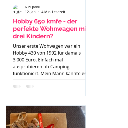
Nini Janni
12. Jan.
4 Min. Lesezeit
Hobby 650 kmfe - der
perfekte Wohnwagen mit
drei Kindern?
Unser erste Wohwagen war ein
Hobby 430 von 1992 für damals
3.000 Euro. Einfach mal
ausprobieren ob Camping
funktioniert. Mein Mann kannte es
gar nicht, ich bin mit Wohnwagen
und Wohnmobilen groß geworden -
ein echtes Camperkind. Hobby 650
kmfe - Baujahr 2012 Als unser
großer Sohn geboren wurde sind wir
auch noch mit diesem 30 Jahre alten
Hobby los und haben schnell