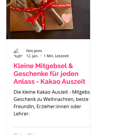
gemerkt - der ist zu klein. Also haben
wir uns einen Fendt 470 gekauft.
Solide, gut verarbeitet und passend
für
Nini Janni
12. Jan.
1 Min. Lesezeit
Kleine Mitgebsel &
Geschenke für jeden
Anlass - Kakao Auszeit
Die kleine Kakao Auszeit - Mitgebsel,
Geschenk zu Weihnachten, beste
Freundin, Erzieher:innen oder
Lehrer.