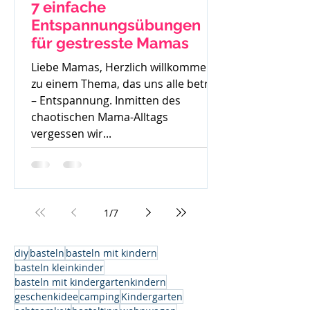
7 einfache
Entspannungsübungen
für gestresste Mamas
Liebe Mamas, Herzlich willkommen
zu einem Thema, das uns alle betrifft
– Entspannung. Inmitten des
chaotischen Mama-Alltags
vergessen wir...
1
/
7
diy
basteln
basteln mit kindern
basteln kleinkinder
basteln mit kindergartenkindern
geschenkidee
camping
Kindergarten