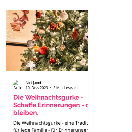
investierst du und wenn du
besonders überzeugt von einem
geschriebenen Beitrag bist - läuft
dieser gar nicht. Du weißt in dir drin
- ich kann richtig was, ich habe eine
Botschaft aber scheinbar hört sie
Niemand oder
Nini Janni
10. Dez. 2023
2 Min. Lesezeit
Die Weihnachtsgurke -
Schaffe Erinnerungen - die
bleiben.
Die Weihnachtsgurke - eine Tradition
für jede Familie - für Erinnerungen