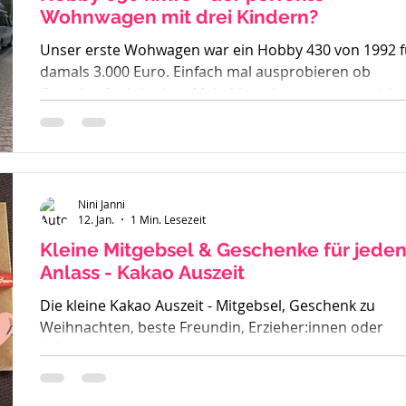
Wohnwagen mit drei Kindern?
Unser erste Wohwagen war ein Hobby 430 von 1992 f
damals 3.000 Euro. Einfach mal ausprobieren ob
Camping funktioniert. Mein Mann kannte es gar nicht,
ich bin mit Wohnwagen und Wohnmobilen groß
geworden - ein echtes Camperkind. Hobby 650 kmfe -
Baujahr 2012 Als unser großer Sohn geboren wurde
sind wir auch noch mit diesem 30 Jahre alten Hobby l
und haben schnell gemerkt - der ist zu klein. Also ha
Nini Janni
12. Jan.
1 Min. Lesezeit
wir uns einen Fendt 470 gekauft. Solide, gut verarbeit
und passend für
Kleine Mitgebsel & Geschenke für jede
Anlass - Kakao Auszeit
Die kleine Kakao Auszeit - Mitgebsel, Geschenk zu
Weihnachten, beste Freundin, Erzieher:innen oder
Lehrer.