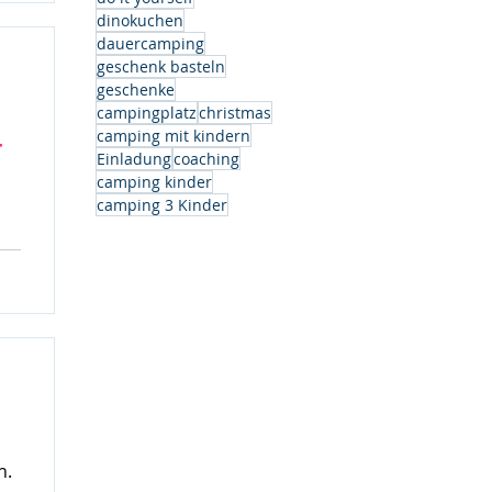
dinokuchen
dauercamping
geschenk basteln
geschenke
campingplatz
christmas
camping mit kindern
r
Einladung
coaching
camping kinder
camping 3 Kinder
h.