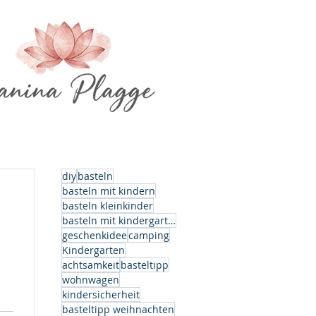
diy
basteln
basteln mit kindern
basteln kleinkinder
basteln mit kindergartenkindern
geschenkidee
camping
Kindergarten
achtsamkeit
basteltipp
wohnwagen
kindersicherheit
basteltipp weihnachten