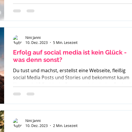
Egotripp?
Nini Janni
10. Dez. 2023
5 Min. Lesezeit
Erfolg auf social media ist kein Glück -
was denn sonst?
Du tust und machst, erstellst eine Webseite, fleißig
social Media Posts und Stories und bekommst kaum
likes zurück? Du bist in Gruppen aktiv, drehst Reels a
der Erfolg bleibt aus. So langsam weißt du nicht mehr
weiter. Was denn noch probieren? Stunde um Stunde
investierst du und wenn du besonders überzeugt von
einem geschriebenen Beitrag bist - läuft dieser gar
nicht. Du weißt in dir drin - ich kann richtig was, ich
Nini Janni
10. Dez. 2023
2 Min. Lesezeit
habe eine Botschaft aber scheinbar hört sie Niemand