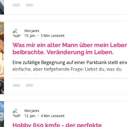
inklusive Sucht, Craving und Trinkertypen nach Jelline
Nini Janni
15. Jan.
5 Min. Lesezeit
Was mir ein alter Mann über mein Lebe
beibrachte. Veränderung im Leben.
Eine zufällige Begegnung auf einer Parkbank stellt ein
einfache, aber tiefgehende Frage: Liebst du, was du
tust? Eine Geschichte über Gedanken, Mut und den
ersten Schritt zur Veränderung.
Nini Janni
12. Jan.
4 Min. Lesezeit
Hobby 650 kmfe - der perfekte