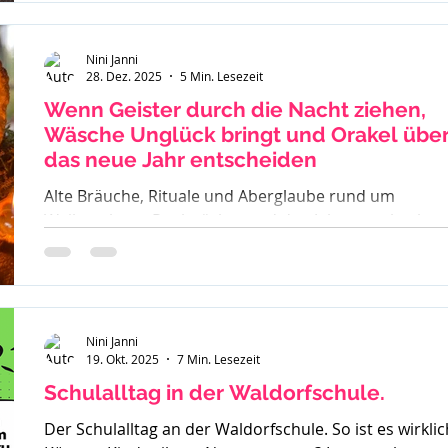
Nini Janni
28. Dez. 2025
5 Min. Lesezeit
Wenn Geister durch die Nacht ziehen,
Wäsche Unglück bringt und Orakel übe
das neue Jahr entscheiden
Alte Bräuche, Rituale und Aberglaube rund um
Weihnachten, Rauhnächte und den Jahreswechsel –
warum früher vieles verboten war und was davon bis
heute geblieben ist.
Nini Janni
19. Okt. 2025
7 Min. Lesezeit
Schulalltag in der Waldorfschule.
Der Schulalltag an der Waldorfschule. So ist es wirklic