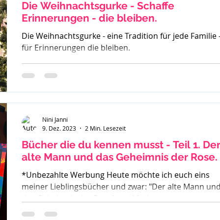
oder
Die Weihnachtsgurke - Schaffe
Erinnerungen - die bleiben.
Die Weihnachtsgurke - eine Tradition für jede Familie 
für Erinnerungen die bleiben.
Nini Janni
9. Dez. 2023
2 Min. Lesezeit
Bücher die du kennen musst - Teil 1. Der
alte Mann und das Geheimnis der Rose.
*Unbezahlte Werbung Heute möchte ich euch eins
meiner Lieblingsbücher und zwar: "Der alte Mann un
das Geheimnis der Rose" von Mark...