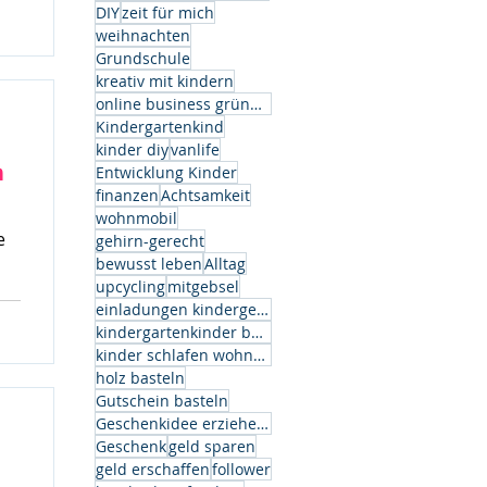
k.
DIY
zeit für mich
weihnachten
Grundschule
kreativ mit kindern
online business gründen
Kindergartenkind
kinder diy
vanlife
n
Entwicklung Kinder
finanzen
Achtsamkeit
wohnmobil
e
gehirn-gerecht
bewusst leben
Alltag
upcycling
mitgebsel
einladungen kindergeburtstag
kindergartenkinder basteln
kinder schlafen wohnwagen
holz basteln
Gutschein basteln
Geschenkidee erzieherin
Geschenk
geld sparen
geld erschaffen
follower