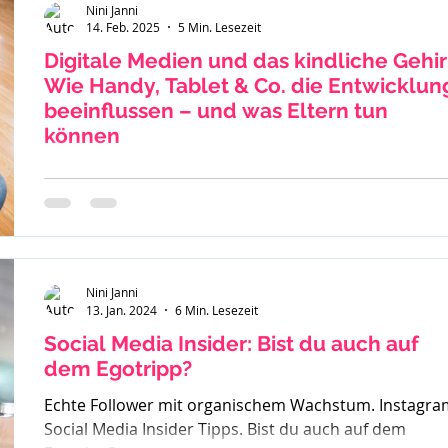
Nini Janni
14. Feb. 2025
5 Min. Lesezeit
Digitale Medien und das kindliche Gehir
Wie Handy, Tablet & Co. die Entwicklun
beeinflussen – und was Eltern tun
können
Die Nutzung von Smartphones, Tablets und Online-
Spielen ist für Kinder und Jugendliche im Alter von 8 b
15 Jahren heute allgegenwärtig....
Nini Janni
13. Jan. 2024
6 Min. Lesezeit
Social Media Insider: Bist du auch auf
dem Egotripp?
Echte Follower mit organischem Wachstum. Instagra
Social Media Insider Tipps. Bist du auch auf dem