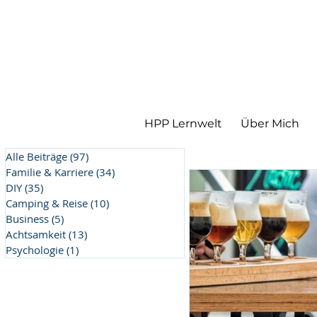
HPP Lernwelt
Über Mich
Alle Beiträge
(97)
97 Beiträge
Familie & Karriere
(34)
34 Beiträge
DIY
(35)
35 Beiträge
Camping & Reise
(10)
10 Beiträge
Business
(5)
5 Beiträge
Achtsamkeit
(13)
13 Beiträge
Psychologie
(1)
1 Beitrag