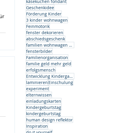
käsekuchen fondant
Geschenkidee
Förderung Kinder
ür
3 kinder wohnwagen
Feinmotorik
fenster dekorieren
abschiedsgeschenk
familien wohnwagen modell
fensterbilder
Familienorganisation
os
familie geld mehr geld
ben
erfolgsmensch
et
Entwicklung Kindergarten
n
laminieren
Einschulung
experiment
elternwissen
einladungskarten
Kindergeburtstag
kindergeburtstag
human design reflektor
Inspiration
do it yourself