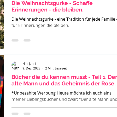
oder
Die Weihnachtsgurke - Schaffe
Erinnerungen - die bleiben.
Die Weihnachtsgurke - eine Tradition für jede Familie 
für Erinnerungen die bleiben.
Nini Janni
9. Dez. 2023
2 Min. Lesezeit
Bücher die du kennen musst - Teil 1. Der
alte Mann und das Geheimnis der Rose.
*Unbezahlte Werbung Heute möchte ich euch eins
meiner Lieblingsbücher und zwar: "Der alte Mann un
das Geheimnis der Rose" von Mark...