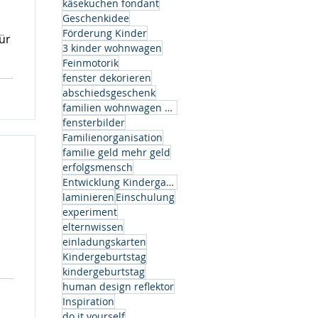
käsekuchen fondant
Geschenkidee
Förderung Kinder
ür
3 kinder wohnwagen
Feinmotorik
fenster dekorieren
abschiedsgeschenk
familien wohnwagen modell
fensterbilder
Familienorganisation
os
familie geld mehr geld
ben
erfolgsmensch
et
Entwicklung Kindergarten
n
laminieren
Einschulung
experiment
elternwissen
einladungskarten
Kindergeburtstag
kindergeburtstag
human design reflektor
Inspiration
do it yourself