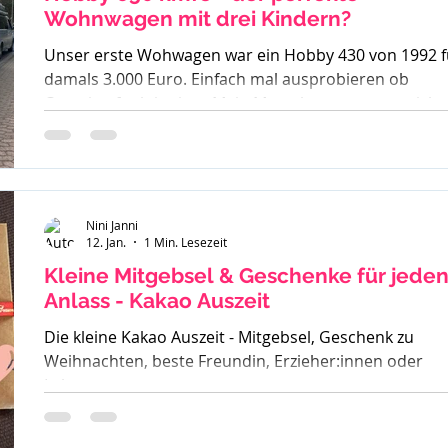
Wohnwagen mit drei Kindern?
Unser erste Wohwagen war ein Hobby 430 von 1992 f
damals 3.000 Euro. Einfach mal ausprobieren ob
Camping funktioniert. Mein Mann kannte es gar nicht,
ich bin mit Wohnwagen und Wohnmobilen groß
geworden - ein echtes Camperkind. Hobby 650 kmfe -
Baujahr 2012 Als unser großer Sohn geboren wurde
sind wir auch noch mit diesem 30 Jahre alten Hobby l
und haben schnell gemerkt - der ist zu klein. Also ha
Nini Janni
12. Jan.
1 Min. Lesezeit
wir uns einen Fendt 470 gekauft. Solide, gut verarbeit
und passend für
Kleine Mitgebsel & Geschenke für jede
Anlass - Kakao Auszeit
Die kleine Kakao Auszeit - Mitgebsel, Geschenk zu
Weihnachten, beste Freundin, Erzieher:innen oder
Lehrer.