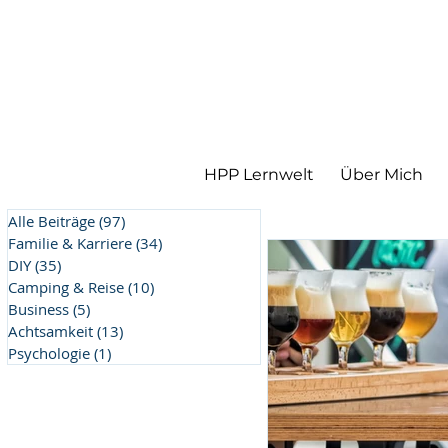
HPP Lernwelt
Über Mich
Alle Beiträge
(97)
97 Beiträge
Familie & Karriere
(34)
34 Beiträge
DIY
(35)
35 Beiträge
Camping & Reise
(10)
10 Beiträge
Business
(5)
5 Beiträge
Achtsamkeit
(13)
13 Beiträge
Psychologie
(1)
1 Beitrag