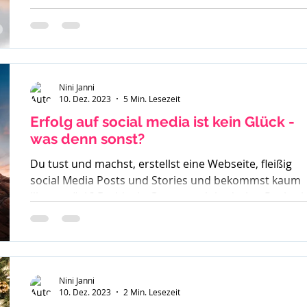
Egotripp?
Nini Janni
10. Dez. 2023
5 Min. Lesezeit
Erfolg auf social media ist kein Glück -
was denn sonst?
Du tust und machst, erstellst eine Webseite, fleißig
social Media Posts und Stories und bekommst kaum
likes zurück? Du bist in Gruppen aktiv, drehst Reels a
der Erfolg bleibt aus. So langsam weißt du nicht mehr
weiter. Was denn noch probieren? Stunde um Stunde
investierst du und wenn du besonders überzeugt von
einem geschriebenen Beitrag bist - läuft dieser gar
nicht. Du weißt in dir drin - ich kann richtig was, ich
Nini Janni
10. Dez. 2023
2 Min. Lesezeit
habe eine Botschaft aber scheinbar hört sie Niemand