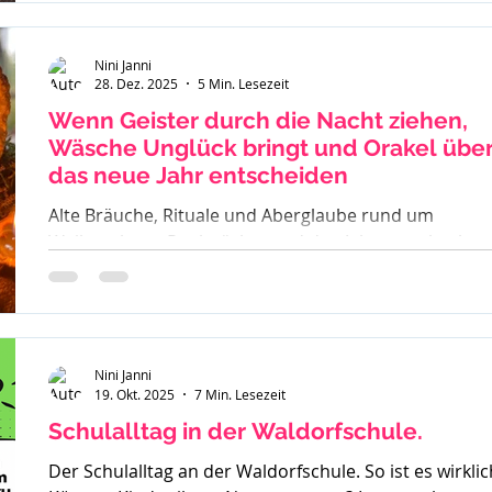
Nini Janni
28. Dez. 2025
5 Min. Lesezeit
Wenn Geister durch die Nacht ziehen,
Wäsche Unglück bringt und Orakel übe
das neue Jahr entscheiden
Alte Bräuche, Rituale und Aberglaube rund um
Weihnachten, Rauhnächte und den Jahreswechsel –
warum früher vieles verboten war und was davon bis
heute geblieben ist.
Nini Janni
19. Okt. 2025
7 Min. Lesezeit
Schulalltag in der Waldorfschule.
Der Schulalltag an der Waldorfschule. So ist es wirklic