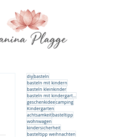
diy
basteln
basteln mit kindern
basteln kleinkinder
basteln mit kindergartenkindern
geschenkidee
camping
Kindergarten
achtsamkeit
basteltipp
wohnwagen
kindersicherheit
basteltipp weihnachten