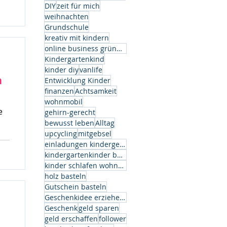
k.
DIY
zeit für mich
weihnachten
Grundschule
kreativ mit kindern
online business gründen
Kindergartenkind
kinder diy
vanlife
n
Entwicklung Kinder
finanzen
Achtsamkeit
wohnmobil
e
gehirn-gerecht
bewusst leben
Alltag
upcycling
mitgebsel
einladungen kindergeburtstag
kindergartenkinder basteln
kinder schlafen wohnwagen
holz basteln
Gutschein basteln
Geschenkidee erzieherin
Geschenk
geld sparen
geld erschaffen
follower