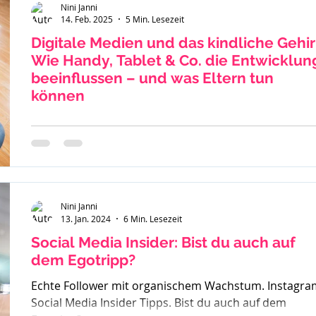
Nini Janni
14. Feb. 2025
5 Min. Lesezeit
Digitale Medien und das kindliche Gehir
Wie Handy, Tablet & Co. die Entwicklun
beeinflussen – und was Eltern tun
können
Die Nutzung von Smartphones, Tablets und Online-
Spielen ist für Kinder und Jugendliche im Alter von 8 b
15 Jahren heute allgegenwärtig....
Nini Janni
13. Jan. 2024
6 Min. Lesezeit
Social Media Insider: Bist du auch auf
dem Egotripp?
Echte Follower mit organischem Wachstum. Instagra
Social Media Insider Tipps. Bist du auch auf dem