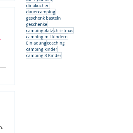
dinokuchen
dauercamping
geschenk basteln
geschenke
campingplatz
christmas
camping mit kindern
r
Einladung
coaching
camping kinder
camping 3 Kinder
h.