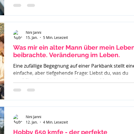
inklusive Sucht, Craving und Trinkertypen nach Jelline
Nini Janni
15. Jan.
5 Min. Lesezeit
Was mir ein alter Mann über mein Lebe
beibrachte. Veränderung im Leben.
Eine zufällige Begegnung auf einer Parkbank stellt ein
einfache, aber tiefgehende Frage: Liebst du, was du
tust? Eine Geschichte über Gedanken, Mut und den
ersten Schritt zur Veränderung.
Nini Janni
12. Jan.
4 Min. Lesezeit
Hobby 650 kmfe - der perfekte