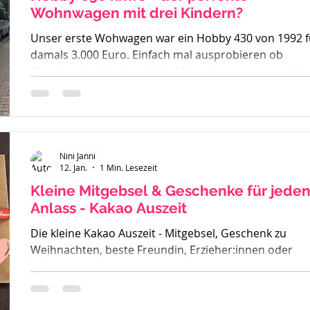
Wohnwagen mit drei Kindern?
Unser erste Wohwagen war ein Hobby 430 von 1992 f
damals 3.000 Euro. Einfach mal ausprobieren ob
Camping funktioniert. Mein Mann kannte es gar nicht,
ich bin mit Wohnwagen und Wohnmobilen groß
geworden - ein echtes Camperkind. Hobby 650 kmfe -
Baujahr 2012 Als unser großer Sohn geboren wurde
sind wir auch noch mit diesem 30 Jahre alten Hobby l
und haben schnell gemerkt - der ist zu klein. Also ha
Nini Janni
12. Jan.
1 Min. Lesezeit
wir uns einen Fendt 470 gekauft. Solide, gut verarbeit
und passend für
Kleine Mitgebsel & Geschenke für jede
Anlass - Kakao Auszeit
Die kleine Kakao Auszeit - Mitgebsel, Geschenk zu
Weihnachten, beste Freundin, Erzieher:innen oder
Lehrer.