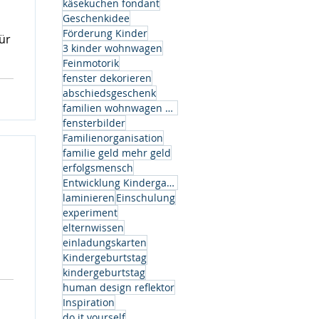
käsekuchen fondant
Geschenkidee
Förderung Kinder
ür
3 kinder wohnwagen
Feinmotorik
fenster dekorieren
abschiedsgeschenk
familien wohnwagen modell
fensterbilder
Familienorganisation
os
familie geld mehr geld
ben
erfolgsmensch
et
Entwicklung Kindergarten
n
laminieren
Einschulung
experiment
elternwissen
einladungskarten
Kindergeburtstag
kindergeburtstag
human design reflektor
Inspiration
do it yourself