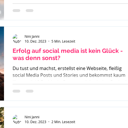
Egotripp?
Nini Janni
10. Dez. 2023
5 Min. Lesezeit
Erfolg auf social media ist kein Glück -
was denn sonst?
Du tust und machst, erstellst eine Webseite, fleißig
social Media Posts und Stories und bekommst kaum
likes zurück? Du bist in Gruppen aktiv, drehst Reels a
der Erfolg bleibt aus. So langsam weißt du nicht mehr
weiter. Was denn noch probieren? Stunde um Stunde
investierst du und wenn du besonders überzeugt von
einem geschriebenen Beitrag bist - läuft dieser gar
nicht. Du weißt in dir drin - ich kann richtig was, ich
Nini Janni
10. Dez. 2023
2 Min. Lesezeit
habe eine Botschaft aber scheinbar hört sie Niemand