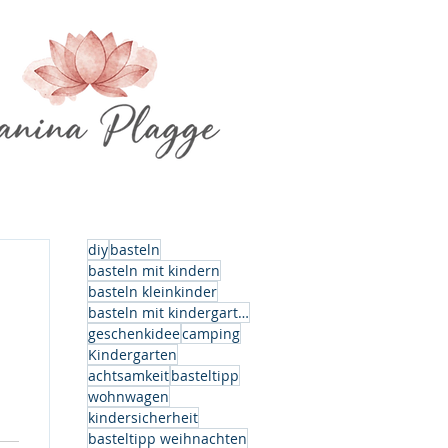
diy
basteln
basteln mit kindern
basteln kleinkinder
basteln mit kindergartenkindern
geschenkidee
camping
Kindergarten
achtsamkeit
basteltipp
wohnwagen
kindersicherheit
basteltipp weihnachten