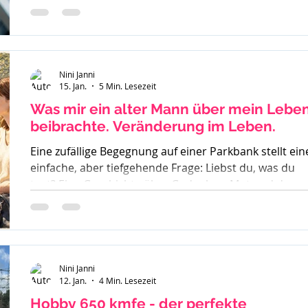
inklusive Sucht, Craving und Trinkertypen nach Jelline
Nini Janni
15. Jan.
5 Min. Lesezeit
Was mir ein alter Mann über mein Lebe
beibrachte. Veränderung im Leben.
Eine zufällige Begegnung auf einer Parkbank stellt ein
einfache, aber tiefgehende Frage: Liebst du, was du
tust? Eine Geschichte über Gedanken, Mut und den
ersten Schritt zur Veränderung.
Nini Janni
12. Jan.
4 Min. Lesezeit
Hobby 650 kmfe - der perfekte