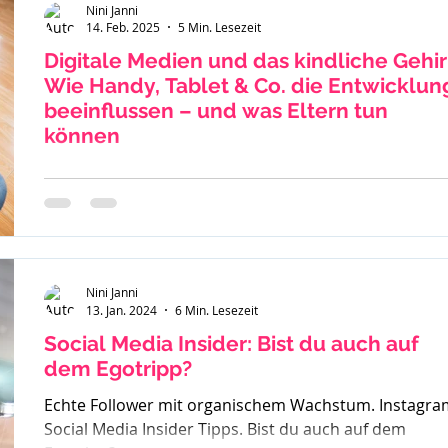
Nini Janni
14. Feb. 2025
5 Min. Lesezeit
Digitale Medien und das kindliche Gehir
Wie Handy, Tablet & Co. die Entwicklun
beeinflussen – und was Eltern tun
können
Die Nutzung von Smartphones, Tablets und Online-
Spielen ist für Kinder und Jugendliche im Alter von 8 b
15 Jahren heute allgegenwärtig....
Nini Janni
13. Jan. 2024
6 Min. Lesezeit
Social Media Insider: Bist du auch auf
dem Egotripp?
Echte Follower mit organischem Wachstum. Instagra
Social Media Insider Tipps. Bist du auch auf dem