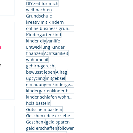
k.
DIY
zeit für mich
weihnachten
Grundschule
kreativ mit kindern
online business gründen
Kindergartenkind
kinder diy
vanlife
n
Entwicklung Kinder
finanzen
Achtsamkeit
wohnmobil
e
gehirn-gerecht
bewusst leben
Alltag
upcycling
mitgebsel
einladungen kindergeburtstag
kindergartenkinder basteln
kinder schlafen wohnwagen
holz basteln
Gutschein basteln
Geschenkidee erzieherin
Geschenk
geld sparen
geld erschaffen
follower