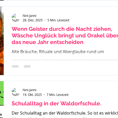
Nini Janni
28. Dez. 2025
5 Min. Lesezeit
Wenn Geister durch die Nacht ziehen,
Wäsche Unglück bringt und Orakel übe
das neue Jahr entscheiden
Alte Bräuche, Rituale und Aberglaube rund um
Weihnachten, Rauhnächte und den Jahreswechsel –
warum früher vieles verboten war und was davon bis
heute geblieben ist.
Nini Janni
19. Okt. 2025
7 Min. Lesezeit
Schulalltag in der Waldorfschule.
Der Schulalltag an der Waldorfschule. So ist es wirklic