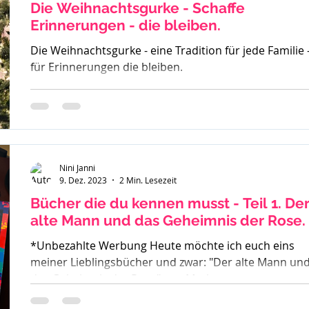
oder
Die Weihnachtsgurke - Schaffe
Erinnerungen - die bleiben.
Die Weihnachtsgurke - eine Tradition für jede Familie 
für Erinnerungen die bleiben.
Nini Janni
9. Dez. 2023
2 Min. Lesezeit
Bücher die du kennen musst - Teil 1. Der
alte Mann und das Geheimnis der Rose.
*Unbezahlte Werbung Heute möchte ich euch eins
meiner Lieblingsbücher und zwar: "Der alte Mann un
das Geheimnis der Rose" von Mark...