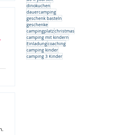
dinokuchen
dauercamping
geschenk basteln
geschenke
campingplatz
christmas
camping mit kindern
r
Einladung
coaching
camping kinder
camping 3 Kinder
h.