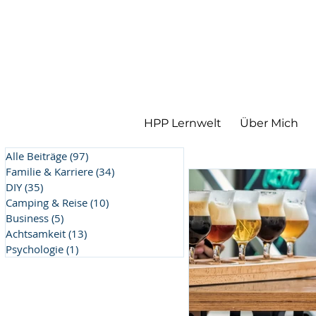
HPP Lernwelt
Über Mich
Alle Beiträge
(97)
97 Beiträge
Familie & Karriere
(34)
34 Beiträge
DIY
(35)
35 Beiträge
Camping & Reise
(10)
10 Beiträge
Business
(5)
5 Beiträge
Achtsamkeit
(13)
13 Beiträge
Psychologie
(1)
1 Beitrag