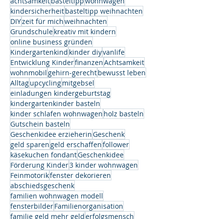
achtsamkeit
basteltipp
wohnwagen
kindersicherheit
basteltipp weihnachten
DIY
zeit für mich
weihnachten
Grundschule
kreativ mit kindern
online business gründen
Kindergartenkind
kinder diy
vanlife
Entwicklung Kinder
finanzen
Achtsamkeit
wohnmobil
gehirn-gerecht
bewusst leben
Alltag
upcycling
mitgebsel
einladungen kindergeburtstag
kindergartenkinder basteln
kinder schlafen wohnwagen
holz basteln
Gutschein basteln
Geschenkidee erzieherin
Geschenk
geld sparen
geld erschaffen
follower
käsekuchen fondant
Geschenkidee
Förderung Kinder
3 kinder wohnwagen
Feinmotorik
fenster dekorieren
abschiedsgeschenk
familien wohnwagen modell
fensterbilder
Familienorganisation
familie geld mehr geld
erfolgsmensch