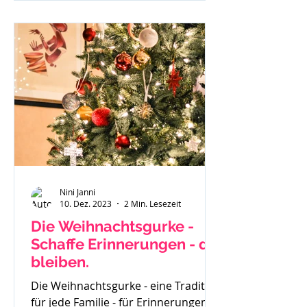
investierst du und wenn du
besonders überzeugt von einem
geschriebenen Beitrag bist - läuft
dieser gar nicht. Du weißt in dir drin
- ich kann richtig was, ich habe eine
Botschaft aber scheinbar hört sie
Niemand oder
Nini Janni
10. Dez. 2023
2 Min. Lesezeit
Die Weihnachtsgurke -
Schaffe Erinnerungen - die
bleiben.
Die Weihnachtsgurke - eine Tradition
für jede Familie - für Erinnerungen