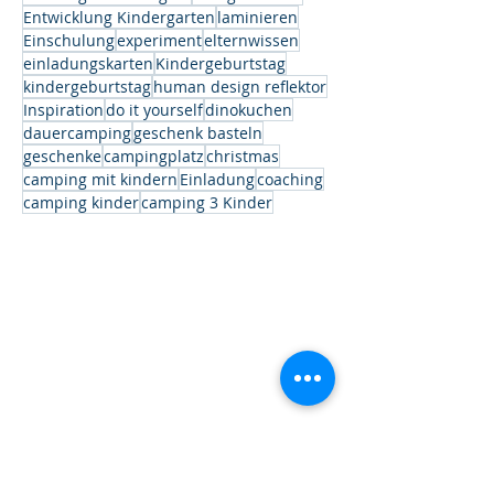
Entwicklung Kindergarten
laminieren
Einschulung
experiment
elternwissen
einladungskarten
Kindergeburtstag
kindergeburtstag
human design reflektor
Inspiration
do it yourself
dinokuchen
dauercamping
geschenk basteln
geschenke
campingplatz
christmas
camping mit kindern
Einladung
coaching
camping kinder
camping 3 Kinder