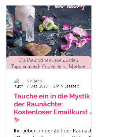
"Das ist eben so als Mama." oder "Es
hilft nichts, ich muss funktionieren."
Auch Sätze wie: "Ich habe gar keine
Zeit mehr für mich." Mache dir bitte
immer bewusst - du bist ein
wichtiger Teil der Familie und das
Stimm
Nini Janni
7. Dez. 2023
2 Min. Lesezeit
Tauche ein in die Mystik
der Raunächte:
Kostenloser Emailkurs! 🌙
✨
Ihr Lieben, in der Zeit der Raunächte