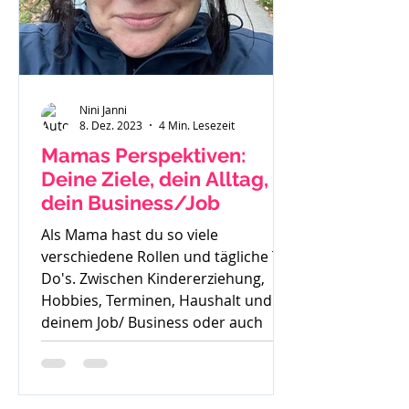
Nini Janni
8. Dez. 2023
4 Min. Lesezeit
Mamas Perspektiven:
Deine Ziele, dein Alltag,
dein Business/Job
Als Mama hast du so viele
verschiedene Rollen und tägliche To
Do's. Zwischen Kindererziehung,
Hobbies, Terminen, Haushalt und
deinem Job/ Business oder auch
deiner Zeit für dich, ist es oft sehr
schwer die Perspektive für die
Zukunft zu sehen. Oft höre ich auch: