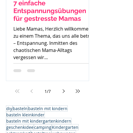
7 einfache
Entspannungsübungen
für gestresste Mamas
Liebe Mamas, Herzlich willkommen
zu einem Thema, das uns alle betrifft
– Entspannung. Inmitten des
chaotischen Mama-Alltags
vergessen wir...
1
/
7
diy
basteln
basteln mit kindern
basteln kleinkinder
basteln mit kindergartenkindern
geschenkidee
camping
Kindergarten