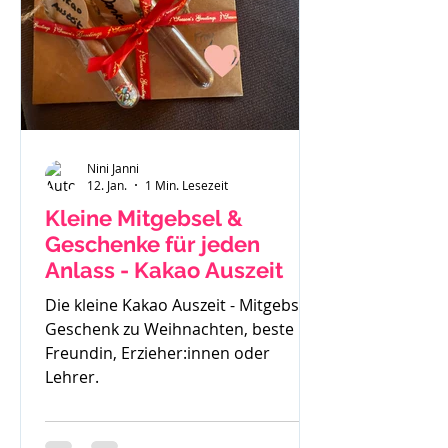
gemerkt - der ist zu klein. Also haben
wir uns einen Fendt 470 gekauft.
Solide, gut verarbeitet und passend
für
Nini Janni
12. Jan.
1 Min. Lesezeit
Kleine Mitgebsel &
Geschenke für jeden
Anlass - Kakao Auszeit
Die kleine Kakao Auszeit - Mitgebsel,
Geschenk zu Weihnachten, beste
Freundin, Erzieher:innen oder
Lehrer.