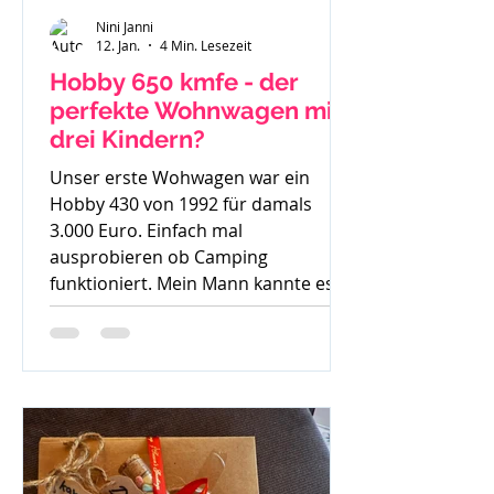
Nini Janni
12. Jan.
4 Min. Lesezeit
Hobby 650 kmfe - der
perfekte Wohnwagen mit
drei Kindern?
Unser erste Wohwagen war ein
Hobby 430 von 1992 für damals
3.000 Euro. Einfach mal
ausprobieren ob Camping
funktioniert. Mein Mann kannte es
gar nicht, ich bin mit Wohnwagen
und Wohnmobilen groß geworden -
ein echtes Camperkind. Hobby 650
kmfe - Baujahr 2012 Als unser
großer Sohn geboren wurde sind wir
auch noch mit diesem 30 Jahre alten
Hobby los und haben schnell