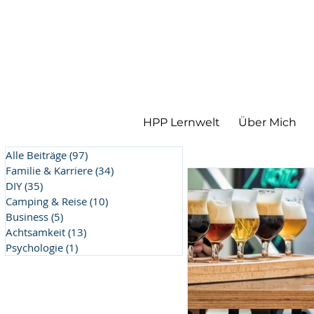
HPP Lernwelt
Über Mich
Alle Beiträge
(97)
97 Beiträge
Familie & Karriere
(34)
34 Beiträge
DIY
(35)
35 Beiträge
Camping & Reise
(10)
10 Beiträge
Business
(5)
5 Beiträge
Achtsamkeit
(13)
13 Beiträge
Psychologie
(1)
1 Beitrag