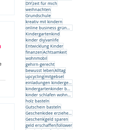
k.
DIY
zeit für mich
weihnachten
Grundschule
kreativ mit kindern
online business gründen
Kindergartenkind
kinder diy
vanlife
n
Entwicklung Kinder
finanzen
Achtsamkeit
wohnmobil
e
gehirn-gerecht
bewusst leben
Alltag
upcycling
mitgebsel
einladungen kindergeburtstag
kindergartenkinder basteln
kinder schlafen wohnwagen
holz basteln
Gutschein basteln
Geschenkidee erzieherin
Geschenk
geld sparen
geld erschaffen
follower