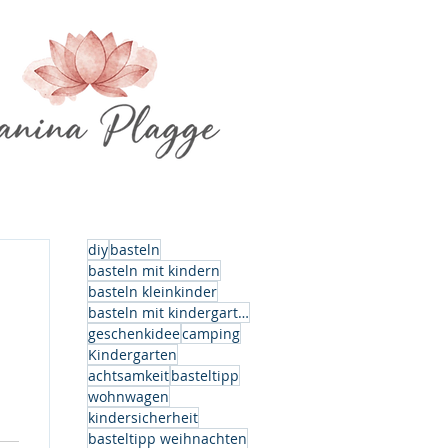
diy
basteln
basteln mit kindern
basteln kleinkinder
basteln mit kindergartenkindern
geschenkidee
camping
Kindergarten
achtsamkeit
basteltipp
wohnwagen
kindersicherheit
basteltipp weihnachten