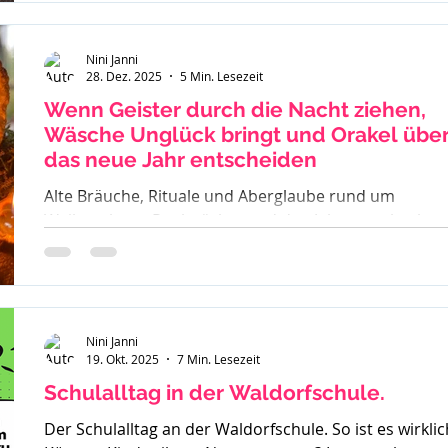
Nini Janni
28. Dez. 2025
5 Min. Lesezeit
Wenn Geister durch die Nacht ziehen,
Wäsche Unglück bringt und Orakel übe
das neue Jahr entscheiden
Alte Bräuche, Rituale und Aberglaube rund um
Weihnachten, Rauhnächte und den Jahreswechsel –
warum früher vieles verboten war und was davon bis
heute geblieben ist.
Nini Janni
19. Okt. 2025
7 Min. Lesezeit
Schulalltag in der Waldorfschule.
Der Schulalltag an der Waldorfschule. So ist es wirklic