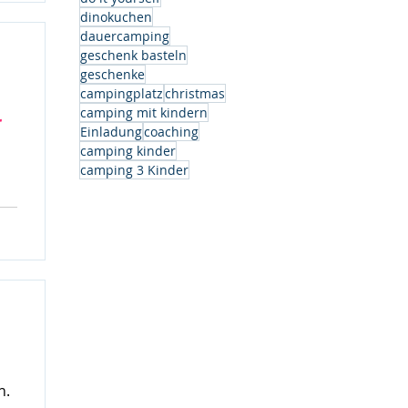
dinokuchen
dauercamping
geschenk basteln
geschenke
campingplatz
christmas
camping mit kindern
r
Einladung
coaching
camping kinder
camping 3 Kinder
h.