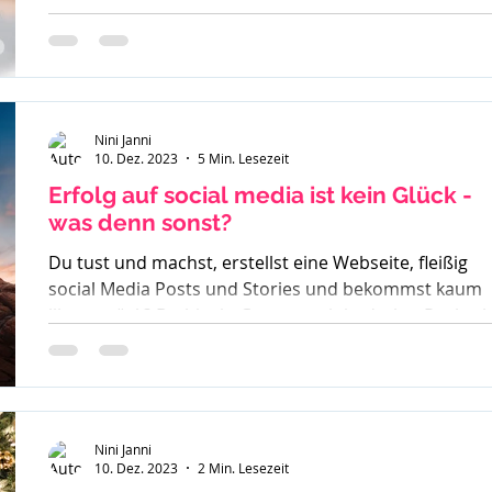
Egotripp?
Nini Janni
10. Dez. 2023
5 Min. Lesezeit
Erfolg auf social media ist kein Glück -
was denn sonst?
Du tust und machst, erstellst eine Webseite, fleißig
social Media Posts und Stories und bekommst kaum
likes zurück? Du bist in Gruppen aktiv, drehst Reels a
der Erfolg bleibt aus. So langsam weißt du nicht mehr
weiter. Was denn noch probieren? Stunde um Stunde
investierst du und wenn du besonders überzeugt von
einem geschriebenen Beitrag bist - läuft dieser gar
nicht. Du weißt in dir drin - ich kann richtig was, ich
Nini Janni
10. Dez. 2023
2 Min. Lesezeit
habe eine Botschaft aber scheinbar hört sie Niemand