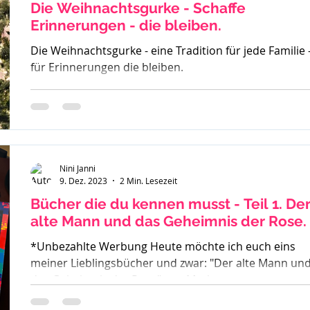
oder
Die Weihnachtsgurke - Schaffe
Erinnerungen - die bleiben.
Die Weihnachtsgurke - eine Tradition für jede Familie 
für Erinnerungen die bleiben.
Nini Janni
9. Dez. 2023
2 Min. Lesezeit
Bücher die du kennen musst - Teil 1. Der
alte Mann und das Geheimnis der Rose.
*Unbezahlte Werbung Heute möchte ich euch eins
meiner Lieblingsbücher und zwar: "Der alte Mann un
das Geheimnis der Rose" von Mark...