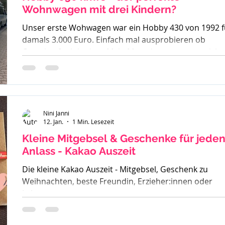
Wohnwagen mit drei Kindern?
Unser erste Wohwagen war ein Hobby 430 von 1992 f
damals 3.000 Euro. Einfach mal ausprobieren ob
Camping funktioniert. Mein Mann kannte es gar nicht,
ich bin mit Wohnwagen und Wohnmobilen groß
geworden - ein echtes Camperkind. Hobby 650 kmfe -
Baujahr 2012 Als unser großer Sohn geboren wurde
sind wir auch noch mit diesem 30 Jahre alten Hobby l
und haben schnell gemerkt - der ist zu klein. Also ha
Nini Janni
12. Jan.
1 Min. Lesezeit
wir uns einen Fendt 470 gekauft. Solide, gut verarbeit
und passend für
Kleine Mitgebsel & Geschenke für jede
Anlass - Kakao Auszeit
Die kleine Kakao Auszeit - Mitgebsel, Geschenk zu
Weihnachten, beste Freundin, Erzieher:innen oder
Lehrer.