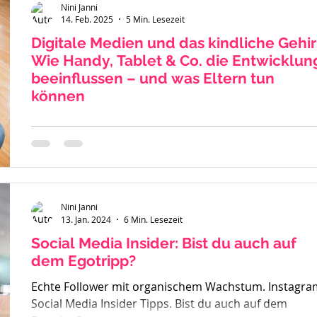
Nini Janni
14. Feb. 2025
5 Min. Lesezeit
Digitale Medien und das kindliche Gehir
Wie Handy, Tablet & Co. die Entwicklun
beeinflussen – und was Eltern tun
können
Die Nutzung von Smartphones, Tablets und Online-
Spielen ist für Kinder und Jugendliche im Alter von 8 b
15 Jahren heute allgegenwärtig....
Nini Janni
13. Jan. 2024
6 Min. Lesezeit
Social Media Insider: Bist du auch auf
dem Egotripp?
Echte Follower mit organischem Wachstum. Instagra
Social Media Insider Tipps. Bist du auch auf dem