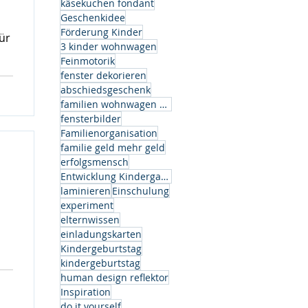
käsekuchen fondant
Geschenkidee
Förderung Kinder
ür
3 kinder wohnwagen
Feinmotorik
fenster dekorieren
abschiedsgeschenk
familien wohnwagen modell
fensterbilder
Familienorganisation
os
familie geld mehr geld
ben
erfolgsmensch
et
Entwicklung Kindergarten
n
laminieren
Einschulung
experiment
elternwissen
einladungskarten
Kindergeburtstag
kindergeburtstag
human design reflektor
Inspiration
do it yourself