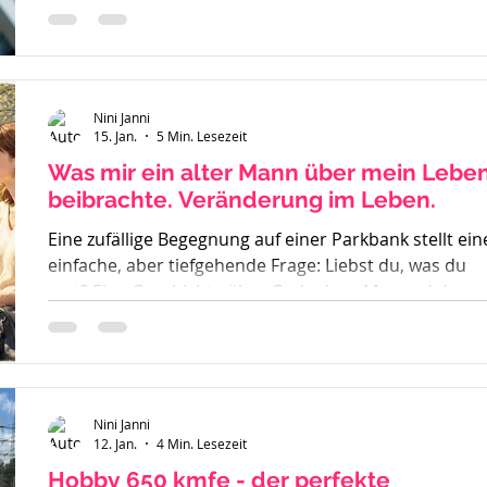
inklusive Sucht, Craving und Trinkertypen nach Jelline
Nini Janni
15. Jan.
5 Min. Lesezeit
Was mir ein alter Mann über mein Lebe
beibrachte. Veränderung im Leben.
Eine zufällige Begegnung auf einer Parkbank stellt ein
einfache, aber tiefgehende Frage: Liebst du, was du
tust? Eine Geschichte über Gedanken, Mut und den
ersten Schritt zur Veränderung.
Nini Janni
12. Jan.
4 Min. Lesezeit
Hobby 650 kmfe - der perfekte