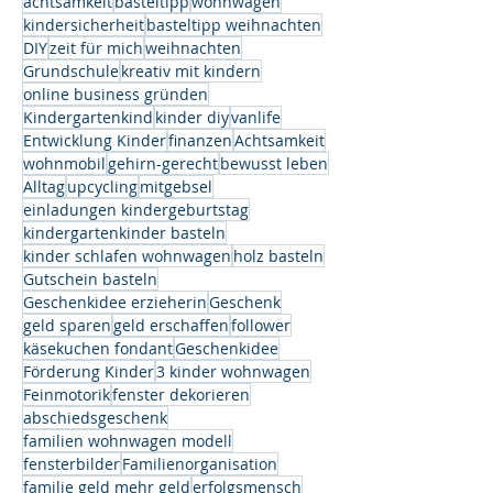
achtsamkeit
basteltipp
wohnwagen
kindersicherheit
basteltipp weihnachten
DIY
zeit für mich
weihnachten
Grundschule
kreativ mit kindern
online business gründen
Kindergartenkind
kinder diy
vanlife
Entwicklung Kinder
finanzen
Achtsamkeit
wohnmobil
gehirn-gerecht
bewusst leben
Alltag
upcycling
mitgebsel
einladungen kindergeburtstag
kindergartenkinder basteln
kinder schlafen wohnwagen
holz basteln
Gutschein basteln
Geschenkidee erzieherin
Geschenk
geld sparen
geld erschaffen
follower
käsekuchen fondant
Geschenkidee
Förderung Kinder
3 kinder wohnwagen
Feinmotorik
fenster dekorieren
abschiedsgeschenk
familien wohnwagen modell
fensterbilder
Familienorganisation
familie geld mehr geld
erfolgsmensch