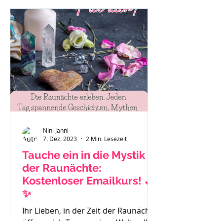
"Das ist eben so als Mama." oder "Es
hilft nichts, ich muss funktionieren."
Auch Sätze wie: "Ich habe gar keine
Zeit mehr für mich." Mache dir bitte
immer bewusst - du bist ein
wichtiger Teil der Familie und das
Stimm
Nini Janni
7. Dez. 2023
2 Min. Lesezeit
Tauche ein in die Mystik
der Raunächte:
Kostenloser Emailkurs! 🌙
✨
Ihr Lieben, in der Zeit der Raunächte