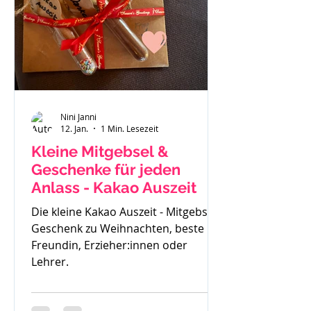
gemerkt - der ist zu klein. Also haben
wir uns einen Fendt 470 gekauft.
Solide, gut verarbeitet und passend
für
Nini Janni
12. Jan.
1 Min. Lesezeit
Kleine Mitgebsel &
Geschenke für jeden
Anlass - Kakao Auszeit
Die kleine Kakao Auszeit - Mitgebsel,
Geschenk zu Weihnachten, beste
Freundin, Erzieher:innen oder
Lehrer.