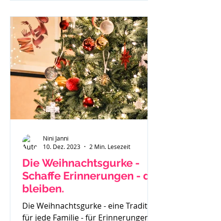
investierst du und wenn du
besonders überzeugt von einem
geschriebenen Beitrag bist - läuft
dieser gar nicht. Du weißt in dir drin
- ich kann richtig was, ich habe eine
Botschaft aber scheinbar hört sie
Niemand oder
Nini Janni
10. Dez. 2023
2 Min. Lesezeit
Die Weihnachtsgurke -
Schaffe Erinnerungen - die
bleiben.
Die Weihnachtsgurke - eine Tradition
für jede Familie - für Erinnerungen