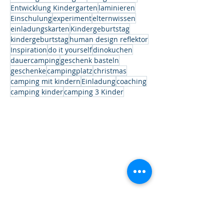
Entwicklung Kindergarten
laminieren
Einschulung
experiment
elternwissen
einladungskarten
Kindergeburtstag
kindergeburtstag
human design reflektor
Inspiration
do it yourself
dinokuchen
dauercamping
geschenk basteln
geschenke
campingplatz
christmas
camping mit kindern
Einladung
coaching
camping kinder
camping 3 Kinder