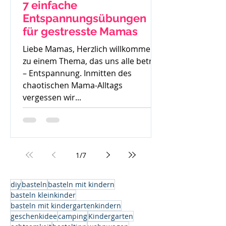
7 einfache
Entspannungsübungen
für gestresste Mamas
Liebe Mamas, Herzlich willkommen
zu einem Thema, das uns alle betrifft
– Entspannung. Inmitten des
chaotischen Mama-Alltags
vergessen wir...
1
/
7
diy
basteln
basteln mit kindern
basteln kleinkinder
basteln mit kindergartenkindern
geschenkidee
camping
Kindergarten