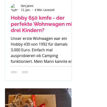
Nini Janni
12. Jan.
4 Min. Lesezeit
Hobby 650 kmfe - der
perfekte Wohnwagen mit
drei Kindern?
Unser erste Wohwagen war ein
Hobby 430 von 1992 für damals
3.000 Euro. Einfach mal
ausprobieren ob Camping
funktioniert. Mein Mann kannte es
gar nicht, ich bin mit Wohnwagen
und Wohnmobilen groß geworden -
ein echtes Camperkind. Hobby 650
kmfe - Baujahr 2012 Als unser
großer Sohn geboren wurde sind wir
auch noch mit diesem 30 Jahre alten
Hobby los und haben schnell