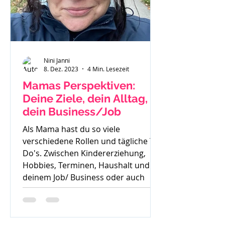
Nini Janni
8. Dez. 2023
4 Min. Lesezeit
Mamas Perspektiven:
Deine Ziele, dein Alltag,
dein Business/Job
Als Mama hast du so viele
verschiedene Rollen und tägliche To
Do's. Zwischen Kindererziehung,
Hobbies, Terminen, Haushalt und
deinem Job/ Business oder auch
deiner Zeit für dich, ist es oft sehr
schwer die Perspektive für die
Zukunft zu sehen. Oft höre ich auch: