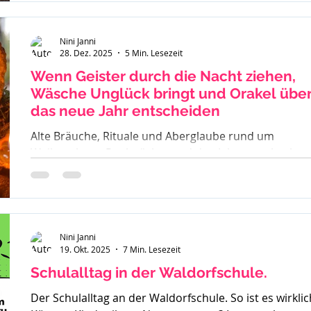
Nini Janni
28. Dez. 2025
5 Min. Lesezeit
Wenn Geister durch die Nacht ziehen,
Wäsche Unglück bringt und Orakel übe
das neue Jahr entscheiden
Alte Bräuche, Rituale und Aberglaube rund um
Weihnachten, Rauhnächte und den Jahreswechsel –
warum früher vieles verboten war und was davon bis
heute geblieben ist.
Nini Janni
19. Okt. 2025
7 Min. Lesezeit
Schulalltag in der Waldorfschule.
Der Schulalltag an der Waldorfschule. So ist es wirklic