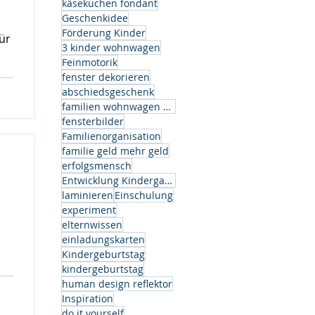
käsekuchen fondant
Geschenkidee
Förderung Kinder
ür
3 kinder wohnwagen
Feinmotorik
fenster dekorieren
abschiedsgeschenk
familien wohnwagen modell
fensterbilder
Familienorganisation
os
familie geld mehr geld
ben
erfolgsmensch
et
Entwicklung Kindergarten
n
laminieren
Einschulung
experiment
elternwissen
einladungskarten
Kindergeburtstag
kindergeburtstag
human design reflektor
Inspiration
do it yourself