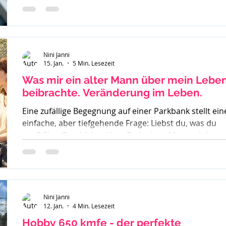
inklusive Sucht, Craving und Trinkertypen nach Jelline
Nini Janni
15. Jan.
5 Min. Lesezeit
Was mir ein alter Mann über mein Lebe
beibrachte. Veränderung im Leben.
Eine zufällige Begegnung auf einer Parkbank stellt ein
einfache, aber tiefgehende Frage: Liebst du, was du
tust? Eine Geschichte über Gedanken, Mut und den
ersten Schritt zur Veränderung.
Nini Janni
12. Jan.
4 Min. Lesezeit
Hobby 650 kmfe - der perfekte