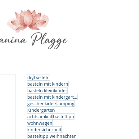
diy
basteln
basteln mit kindern
basteln kleinkinder
basteln mit kindergartenkindern
geschenkidee
camping
Kindergarten
achtsamkeit
basteltipp
wohnwagen
kindersicherheit
basteltipp weihnachten