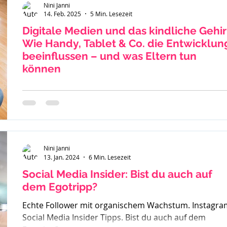
Nini Janni
14. Feb. 2025
5 Min. Lesezeit
Digitale Medien und das kindliche Gehir
Wie Handy, Tablet & Co. die Entwicklun
beeinflussen – und was Eltern tun
können
Die Nutzung von Smartphones, Tablets und Online-
Spielen ist für Kinder und Jugendliche im Alter von 8 b
15 Jahren heute allgegenwärtig....
Nini Janni
13. Jan. 2024
6 Min. Lesezeit
Social Media Insider: Bist du auch auf
dem Egotripp?
Echte Follower mit organischem Wachstum. Instagra
Social Media Insider Tipps. Bist du auch auf dem