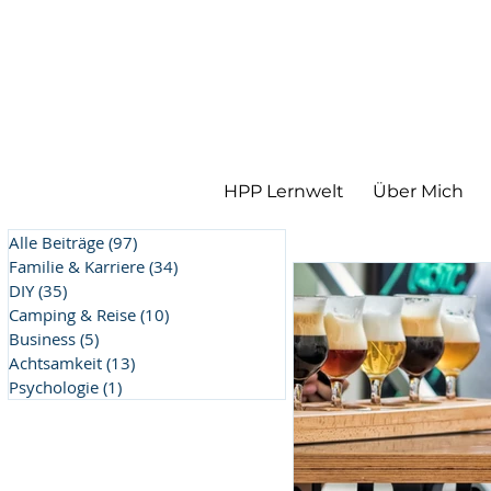
HPP Lernwelt
Über Mich
Alle Beiträge
(97)
97 Beiträge
Familie & Karriere
(34)
34 Beiträge
DIY
(35)
35 Beiträge
Camping & Reise
(10)
10 Beiträge
Business
(5)
5 Beiträge
Achtsamkeit
(13)
13 Beiträge
Psychologie
(1)
1 Beitrag