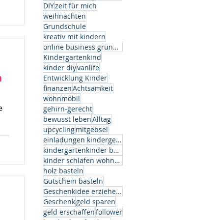
k.
DIY
zeit für mich
weihnachten
Grundschule
kreativ mit kindern
online business gründen
Kindergartenkind
kinder diy
vanlife
n
Entwicklung Kinder
finanzen
Achtsamkeit
wohnmobil
e
gehirn-gerecht
bewusst leben
Alltag
upcycling
mitgebsel
einladungen kindergeburtstag
kindergartenkinder basteln
kinder schlafen wohnwagen
holz basteln
Gutschein basteln
Geschenkidee erzieherin
Geschenk
geld sparen
geld erschaffen
follower