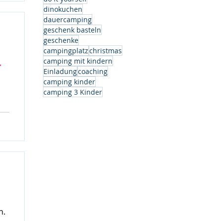
dinokuchen
dauercamping
geschenk basteln
geschenke
campingplatz
christmas
camping mit kindern
r
Einladung
coaching
camping kinder
camping 3 Kinder
h.