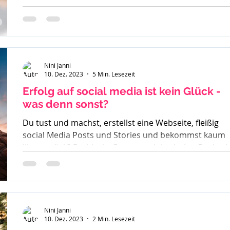
Egotripp?
Nini Janni
10. Dez. 2023
5 Min. Lesezeit
Erfolg auf social media ist kein Glück -
was denn sonst?
Du tust und machst, erstellst eine Webseite, fleißig
social Media Posts und Stories und bekommst kaum
likes zurück? Du bist in Gruppen aktiv, drehst Reels a
der Erfolg bleibt aus. So langsam weißt du nicht mehr
weiter. Was denn noch probieren? Stunde um Stunde
investierst du und wenn du besonders überzeugt von
einem geschriebenen Beitrag bist - läuft dieser gar
nicht. Du weißt in dir drin - ich kann richtig was, ich
Nini Janni
10. Dez. 2023
2 Min. Lesezeit
habe eine Botschaft aber scheinbar hört sie Niemand