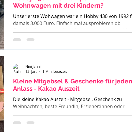
Wohnwagen mit drei Kindern?
Unser erste Wohwagen war ein Hobby 430 von 1992 f
damals 3.000 Euro. Einfach mal ausprobieren ob
Camping funktioniert. Mein Mann kannte es gar nicht,
ich bin mit Wohnwagen und Wohnmobilen groß
geworden - ein echtes Camperkind. Hobby 650 kmfe -
Baujahr 2012 Als unser großer Sohn geboren wurde
sind wir auch noch mit diesem 30 Jahre alten Hobby l
und haben schnell gemerkt - der ist zu klein. Also ha
Nini Janni
12. Jan.
1 Min. Lesezeit
wir uns einen Fendt 470 gekauft. Solide, gut verarbeit
und passend für
Kleine Mitgebsel & Geschenke für jede
Anlass - Kakao Auszeit
Die kleine Kakao Auszeit - Mitgebsel, Geschenk zu
Weihnachten, beste Freundin, Erzieher:innen oder
Lehrer.