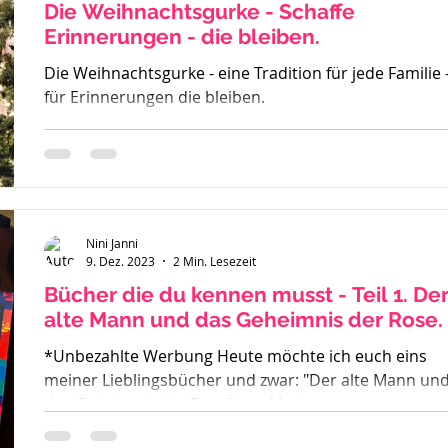
oder
Die Weihnachtsgurke - Schaffe
Erinnerungen - die bleiben.
Die Weihnachtsgurke - eine Tradition für jede Familie 
für Erinnerungen die bleiben.
Nini Janni
9. Dez. 2023
2 Min. Lesezeit
Bücher die du kennen musst - Teil 1. Der
alte Mann und das Geheimnis der Rose.
*Unbezahlte Werbung Heute möchte ich euch eins
meiner Lieblingsbücher und zwar: "Der alte Mann un
das Geheimnis der Rose" von Mark...