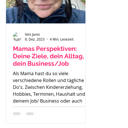
Nini Janni
8. Dez. 2023
4 Min. Lesezeit
Mamas Perspektiven:
Deine Ziele, dein Alltag,
dein Business/Job
Als Mama hast du so viele
verschiedene Rollen und tägliche To
Do's. Zwischen Kindererziehung,
Hobbies, Terminen, Haushalt und
deinem Job/ Business oder auch
deiner Zeit für dich, ist es oft sehr
schwer die Perspektive für die
Zukunft zu sehen. Oft höre ich auch: