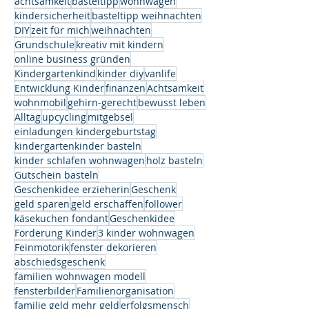
achtsamkeit
basteltipp
wohnwagen
kindersicherheit
basteltipp weihnachten
DIY
zeit für mich
weihnachten
Grundschule
kreativ mit kindern
online business gründen
Kindergartenkind
kinder diy
vanlife
Entwicklung Kinder
finanzen
Achtsamkeit
wohnmobil
gehirn-gerecht
bewusst leben
Alltag
upcycling
mitgebsel
einladungen kindergeburtstag
kindergartenkinder basteln
kinder schlafen wohnwagen
holz basteln
Gutschein basteln
Geschenkidee erzieherin
Geschenk
geld sparen
geld erschaffen
follower
käsekuchen fondant
Geschenkidee
Förderung Kinder
3 kinder wohnwagen
Feinmotorik
fenster dekorieren
abschiedsgeschenk
familien wohnwagen modell
fensterbilder
Familienorganisation
familie geld mehr geld
erfolgsmensch