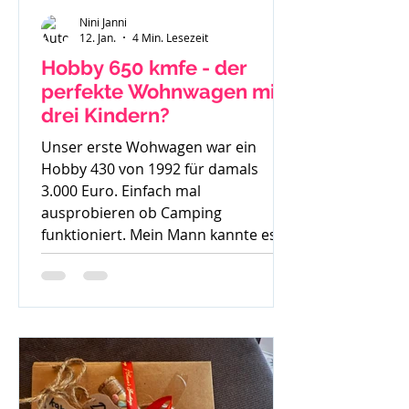
Nini Janni
12. Jan.
4 Min. Lesezeit
Hobby 650 kmfe - der
perfekte Wohnwagen mit
drei Kindern?
Unser erste Wohwagen war ein
Hobby 430 von 1992 für damals
3.000 Euro. Einfach mal
ausprobieren ob Camping
funktioniert. Mein Mann kannte es
gar nicht, ich bin mit Wohnwagen
und Wohnmobilen groß geworden -
ein echtes Camperkind. Hobby 650
kmfe - Baujahr 2012 Als unser
großer Sohn geboren wurde sind wir
auch noch mit diesem 30 Jahre alten
Hobby los und haben schnell