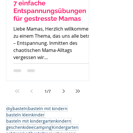
7 einfache
Entspannungsübungen
für gestresste Mamas
Liebe Mamas, Herzlich willkommen
zu einem Thema, das uns alle betrifft
– Entspannung. Inmitten des
chaotischen Mama-Alltags
vergessen wir...
1
/
7
diy
basteln
basteln mit kindern
basteln kleinkinder
basteln mit kindergartenkindern
geschenkidee
camping
Kindergarten