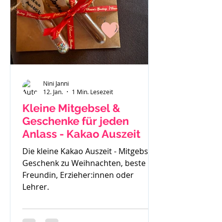
gemerkt - der ist zu klein. Also haben
wir uns einen Fendt 470 gekauft.
Solide, gut verarbeitet und passend
für
Nini Janni
12. Jan.
1 Min. Lesezeit
Kleine Mitgebsel &
Geschenke für jeden
Anlass - Kakao Auszeit
Die kleine Kakao Auszeit - Mitgebsel,
Geschenk zu Weihnachten, beste
Freundin, Erzieher:innen oder
Lehrer.