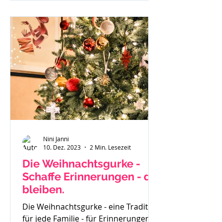
investierst du und wenn du
besonders überzeugt von einem
geschriebenen Beitrag bist - läuft
dieser gar nicht. Du weißt in dir drin
- ich kann richtig was, ich habe eine
Botschaft aber scheinbar hört sie
Niemand oder
Nini Janni
10. Dez. 2023
2 Min. Lesezeit
Die Weihnachtsgurke -
Schaffe Erinnerungen - die
bleiben.
Die Weihnachtsgurke - eine Tradition
für jede Familie - für Erinnerungen