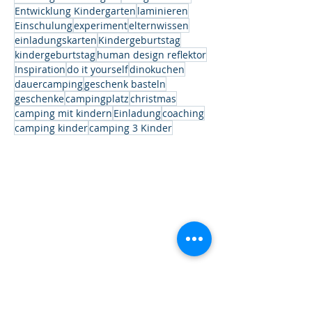
Entwicklung Kindergarten
laminieren
Einschulung
experiment
elternwissen
einladungskarten
Kindergeburtstag
kindergeburtstag
human design reflektor
Inspiration
do it yourself
dinokuchen
dauercamping
geschenk basteln
geschenke
campingplatz
christmas
camping mit kindern
Einladung
coaching
camping kinder
camping 3 Kinder