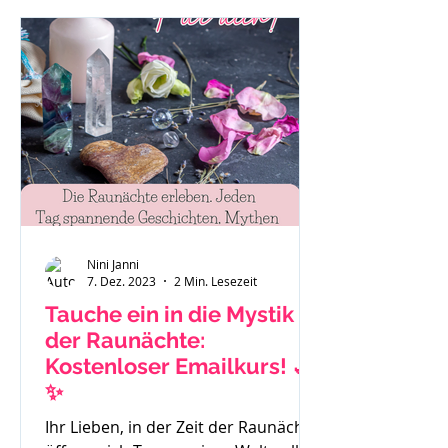
"Das ist eben so als Mama." oder "Es
hilft nichts, ich muss funktionieren."
Auch Sätze wie: "Ich habe gar keine
Zeit mehr für mich." Mache dir bitte
immer bewusst - du bist ein
wichtiger Teil der Familie und das
Stimm
Nini Janni
7. Dez. 2023
2 Min. Lesezeit
Tauche ein in die Mystik
der Raunächte:
Kostenloser Emailkurs! 🌙
✨
Ihr Lieben, in der Zeit der Raunächte