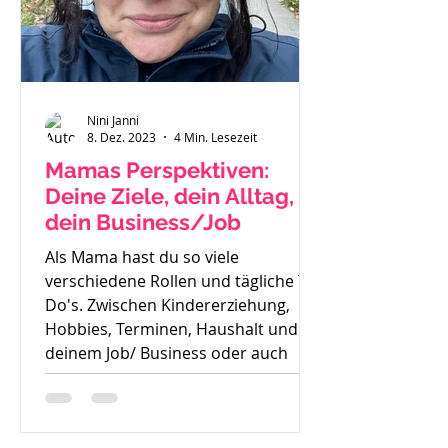
Nini Janni
8. Dez. 2023
4 Min. Lesezeit
Mamas Perspektiven:
Deine Ziele, dein Alltag,
dein Business/Job
Als Mama hast du so viele
verschiedene Rollen und tägliche To
Do's. Zwischen Kindererziehung,
Hobbies, Terminen, Haushalt und
deinem Job/ Business oder auch
deiner Zeit für dich, ist es oft sehr
schwer die Perspektive für die
Zukunft zu sehen. Oft höre ich auch: