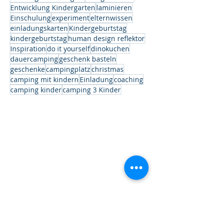
Entwicklung Kindergarten
laminieren
Einschulung
experiment
elternwissen
einladungskarten
Kindergeburtstag
kindergeburtstag
human design reflektor
Inspiration
do it yourself
dinokuchen
dauercamping
geschenk basteln
geschenke
campingplatz
christmas
camping mit kindern
Einladung
coaching
camping kinder
camping 3 Kinder