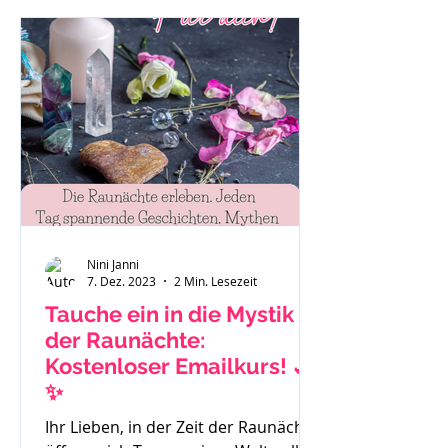
"Das ist eben so als Mama." oder "Es
hilft nichts, ich muss funktionieren."
Auch Sätze wie: "Ich habe gar keine
Zeit mehr für mich." Mache dir bitte
immer bewusst - du bist ein
wichtiger Teil der Familie und das
Stimm
Nini Janni
7. Dez. 2023
2 Min. Lesezeit
Tauche ein in die Mystik
der Raunächte:
Kostenloser Emailkurs! 🌙
✨
Ihr Lieben, in der Zeit der Raunächte