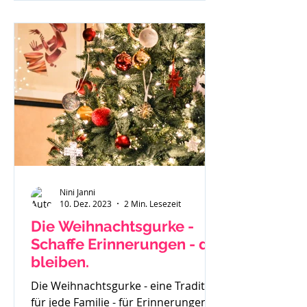
investierst du und wenn du
besonders überzeugt von einem
geschriebenen Beitrag bist - läuft
dieser gar nicht. Du weißt in dir drin
- ich kann richtig was, ich habe eine
Botschaft aber scheinbar hört sie
Niemand oder
Nini Janni
10. Dez. 2023
2 Min. Lesezeit
Die Weihnachtsgurke -
Schaffe Erinnerungen - die
bleiben.
Die Weihnachtsgurke - eine Tradition
für jede Familie - für Erinnerungen