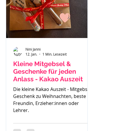
gemerkt - der ist zu klein. Also haben
wir uns einen Fendt 470 gekauft.
Solide, gut verarbeitet und passend
für
Nini Janni
12. Jan.
1 Min. Lesezeit
Kleine Mitgebsel &
Geschenke für jeden
Anlass - Kakao Auszeit
Die kleine Kakao Auszeit - Mitgebsel,
Geschenk zu Weihnachten, beste
Freundin, Erzieher:innen oder
Lehrer.