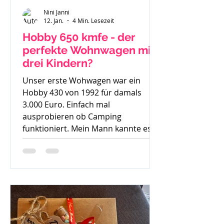
Nini Janni
12. Jan.
4 Min. Lesezeit
Hobby 650 kmfe - der
perfekte Wohnwagen mit
drei Kindern?
Unser erste Wohwagen war ein
Hobby 430 von 1992 für damals
3.000 Euro. Einfach mal
ausprobieren ob Camping
funktioniert. Mein Mann kannte es
gar nicht, ich bin mit Wohnwagen
und Wohnmobilen groß geworden -
ein echtes Camperkind. Hobby 650
kmfe - Baujahr 2012 Als unser
großer Sohn geboren wurde sind wir
auch noch mit diesem 30 Jahre alten
Hobby los und haben schnell