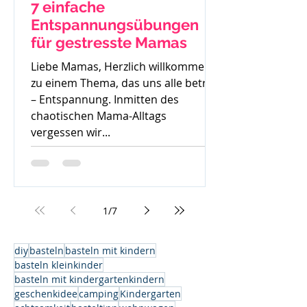
7 einfache
Entspannungsübungen
für gestresste Mamas
Liebe Mamas, Herzlich willkommen
zu einem Thema, das uns alle betrifft
– Entspannung. Inmitten des
chaotischen Mama-Alltags
vergessen wir...
1
/
7
diy
basteln
basteln mit kindern
basteln kleinkinder
basteln mit kindergartenkindern
geschenkidee
camping
Kindergarten