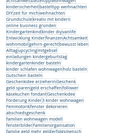
achtsamkeit
basteltipp
wohnwagen
kindersicherheit
basteltipp weihnachten
DIY
zeit für mich
weihnachten
Grundschule
kreativ mit kindern
online business gründen
Kindergartenkind
kinder diy
vanlife
Entwicklung Kinder
finanzen
Achtsamkeit
wohnmobil
gehirn-gerecht
bewusst leben
Alltag
upcycling
mitgebsel
einladungen kindergeburtstag
kindergartenkinder basteln
kinder schlafen wohnwagen
holz basteln
Gutschein basteln
Geschenkidee erzieherin
Geschenk
geld sparen
geld erschaffen
follower
käsekuchen fondant
Geschenkidee
Förderung Kinder
3 kinder wohnwagen
Feinmotorik
fenster dekorieren
abschiedsgeschenk
familien wohnwagen modell
fensterbilder
Familienorganisation
familie geld mehr geld
erfolgsmensch