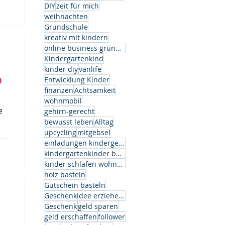
k.
DIY
zeit für mich
weihnachten
Grundschule
kreativ mit kindern
online business gründen
Kindergartenkind
kinder diy
vanlife
n
Entwicklung Kinder
finanzen
Achtsamkeit
wohnmobil
e
gehirn-gerecht
bewusst leben
Alltag
upcycling
mitgebsel
einladungen kindergeburtstag
kindergartenkinder basteln
kinder schlafen wohnwagen
holz basteln
Gutschein basteln
Geschenkidee erzieherin
Geschenk
geld sparen
geld erschaffen
follower