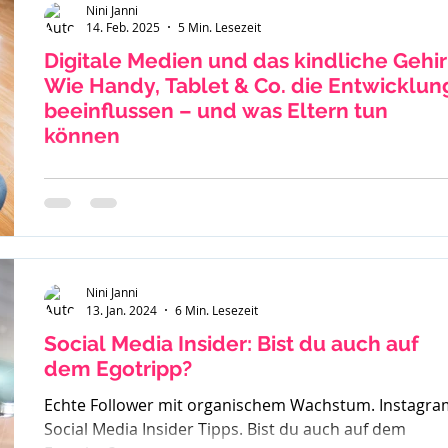
Nini Janni
14. Feb. 2025
5 Min. Lesezeit
Digitale Medien und das kindliche Gehir
Wie Handy, Tablet & Co. die Entwicklun
beeinflussen – und was Eltern tun
können
Die Nutzung von Smartphones, Tablets und Online-
Spielen ist für Kinder und Jugendliche im Alter von 8 b
15 Jahren heute allgegenwärtig....
Nini Janni
13. Jan. 2024
6 Min. Lesezeit
Social Media Insider: Bist du auch auf
dem Egotripp?
Echte Follower mit organischem Wachstum. Instagra
Social Media Insider Tipps. Bist du auch auf dem