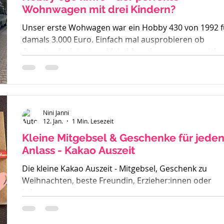
Wohnwagen mit drei Kindern?
Unser erste Wohwagen war ein Hobby 430 von 1992 f
damals 3.000 Euro. Einfach mal ausprobieren ob
Camping funktioniert. Mein Mann kannte es gar nicht,
ich bin mit Wohnwagen und Wohnmobilen groß
geworden - ein echtes Camperkind. Hobby 650 kmfe -
Baujahr 2012 Als unser großer Sohn geboren wurde
sind wir auch noch mit diesem 30 Jahre alten Hobby l
und haben schnell gemerkt - der ist zu klein. Also ha
Nini Janni
12. Jan.
1 Min. Lesezeit
wir uns einen Fendt 470 gekauft. Solide, gut verarbeit
und passend für
Kleine Mitgebsel & Geschenke für jede
Anlass - Kakao Auszeit
Die kleine Kakao Auszeit - Mitgebsel, Geschenk zu
Weihnachten, beste Freundin, Erzieher:innen oder
Lehrer.