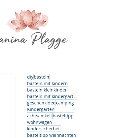
diy
basteln
basteln mit kindern
basteln kleinkinder
basteln mit kindergartenkindern
geschenkidee
camping
Kindergarten
achtsamkeit
basteltipp
wohnwagen
kindersicherheit
basteltipp weihnachten