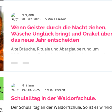
Nini Janni
28. Dez. 2025
5 Min. Lesezeit
Wenn Geister durch die Nacht ziehen,
Wäsche Unglück bringt und Orakel übe
das neue Jahr entscheiden
Alte Bräuche, Rituale und Aberglaube rund um
Weihnachten, Rauhnächte und den Jahreswechsel –
warum früher vieles verboten war und was davon bis
heute geblieben ist.
Nini Janni
19. Okt. 2025
7 Min. Lesezeit
Schulalltag in der Waldorfschule.
Der Schulalltag an der Waldorfschule. So ist es wirklic