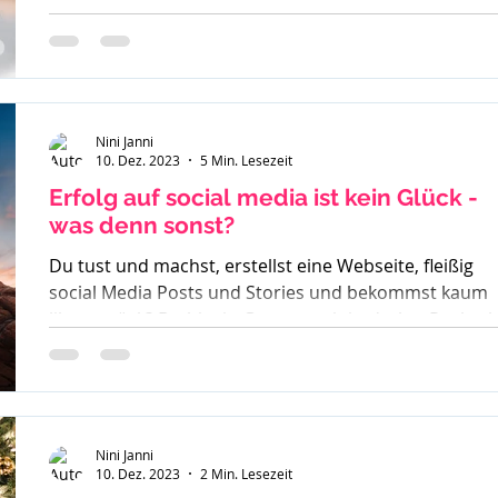
Egotripp?
Nini Janni
10. Dez. 2023
5 Min. Lesezeit
Erfolg auf social media ist kein Glück -
was denn sonst?
Du tust und machst, erstellst eine Webseite, fleißig
social Media Posts und Stories und bekommst kaum
likes zurück? Du bist in Gruppen aktiv, drehst Reels a
der Erfolg bleibt aus. So langsam weißt du nicht mehr
weiter. Was denn noch probieren? Stunde um Stunde
investierst du und wenn du besonders überzeugt von
einem geschriebenen Beitrag bist - läuft dieser gar
nicht. Du weißt in dir drin - ich kann richtig was, ich
Nini Janni
10. Dez. 2023
2 Min. Lesezeit
habe eine Botschaft aber scheinbar hört sie Niemand