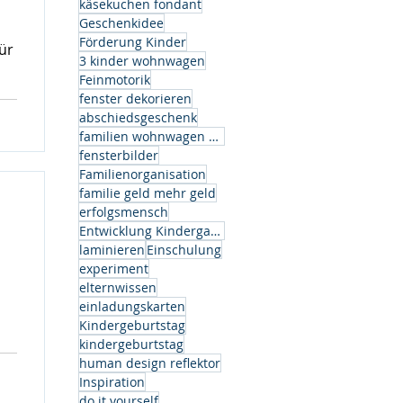
käsekuchen fondant
Geschenkidee
Förderung Kinder
ür
3 kinder wohnwagen
Feinmotorik
fenster dekorieren
abschiedsgeschenk
familien wohnwagen modell
fensterbilder
Familienorganisation
os
familie geld mehr geld
ben
erfolgsmensch
et
Entwicklung Kindergarten
n
laminieren
Einschulung
experiment
elternwissen
einladungskarten
Kindergeburtstag
kindergeburtstag
human design reflektor
Inspiration
do it yourself