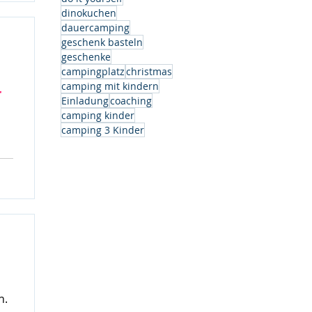
dinokuchen
dauercamping
geschenk basteln
geschenke
campingplatz
christmas
camping mit kindern
r
Einladung
coaching
camping kinder
camping 3 Kinder
h.