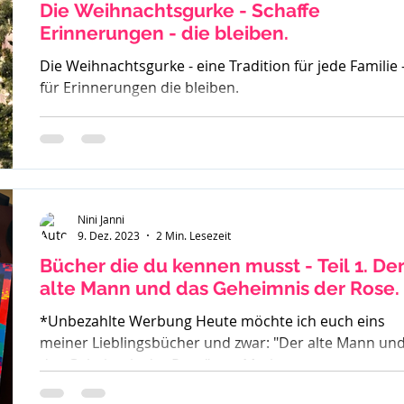
oder
Die Weihnachtsgurke - Schaffe
Erinnerungen - die bleiben.
Die Weihnachtsgurke - eine Tradition für jede Familie 
für Erinnerungen die bleiben.
Nini Janni
9. Dez. 2023
2 Min. Lesezeit
Bücher die du kennen musst - Teil 1. Der
alte Mann und das Geheimnis der Rose.
*Unbezahlte Werbung Heute möchte ich euch eins
meiner Lieblingsbücher und zwar: "Der alte Mann un
das Geheimnis der Rose" von Mark...