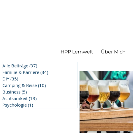
HPP Lernwelt
Über Mich
Alle Beiträge
(97)
97 Beiträge
Familie & Karriere
(34)
34 Beiträge
DIY
(35)
35 Beiträge
Camping & Reise
(10)
10 Beiträge
Business
(5)
5 Beiträge
Achtsamkeit
(13)
13 Beiträge
Psychologie
(1)
1 Beitrag