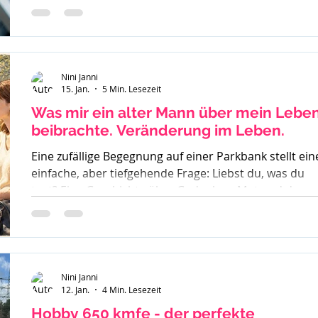
inklusive Sucht, Craving und Trinkertypen nach Jelline
Nini Janni
15. Jan.
5 Min. Lesezeit
Was mir ein alter Mann über mein Lebe
beibrachte. Veränderung im Leben.
Eine zufällige Begegnung auf einer Parkbank stellt ein
einfache, aber tiefgehende Frage: Liebst du, was du
tust? Eine Geschichte über Gedanken, Mut und den
ersten Schritt zur Veränderung.
Nini Janni
12. Jan.
4 Min. Lesezeit
Hobby 650 kmfe - der perfekte