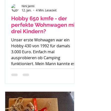
Nini Janni
12. Jan.
4 Min. Lesezeit
Hobby 650 kmfe - der
perfekte Wohnwagen mit
drei Kindern?
Unser erste Wohwagen war ein
Hobby 430 von 1992 für damals
3.000 Euro. Einfach mal
ausprobieren ob Camping
funktioniert. Mein Mann kannte es
gar nicht, ich bin mit Wohnwagen
und Wohnmobilen groß geworden -
ein echtes Camperkind. Hobby 650
kmfe - Baujahr 2012 Als unser
großer Sohn geboren wurde sind wir
auch noch mit diesem 30 Jahre alten
Hobby los und haben schnell