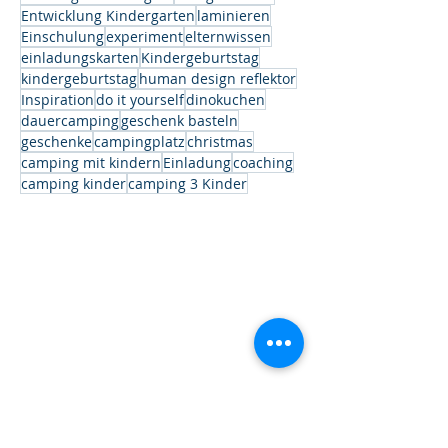
Entwicklung Kindergarten
laminieren
Einschulung
experiment
elternwissen
einladungskarten
Kindergeburtstag
kindergeburtstag
human design reflektor
Inspiration
do it yourself
dinokuchen
dauercamping
geschenk basteln
geschenke
campingplatz
christmas
camping mit kindern
Einladung
coaching
camping kinder
camping 3 Kinder