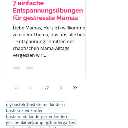
7 einfache
Entspannungsübungen
für gestresste Mamas
Liebe Mamas, Herzlich willkommen
zu einem Thema, das uns alle betrifft
– Entspannung. Inmitten des
chaotischen Mama-Alltags
vergessen wir...
1
/
7
diy
basteln
basteln mit kindern
basteln kleinkinder
basteln mit kindergartenkindern
geschenkidee
camping
Kindergarten