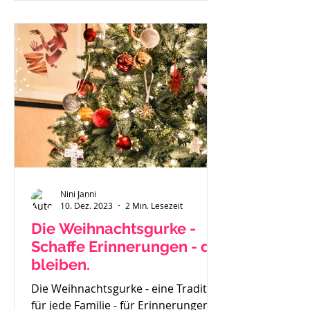
investierst du und wenn du
besonders überzeugt von einem
geschriebenen Beitrag bist - läuft
dieser gar nicht. Du weißt in dir drin
- ich kann richtig was, ich habe eine
Botschaft aber scheinbar hört sie
Niemand oder
Nini Janni
10. Dez. 2023
2 Min. Lesezeit
Die Weihnachtsgurke -
Schaffe Erinnerungen - die
bleiben.
Die Weihnachtsgurke - eine Tradition
für jede Familie - für Erinnerungen