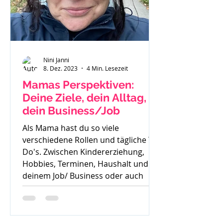
Nini Janni
8. Dez. 2023
4 Min. Lesezeit
Mamas Perspektiven:
Deine Ziele, dein Alltag,
dein Business/Job
Als Mama hast du so viele
verschiedene Rollen und tägliche To
Do's. Zwischen Kindererziehung,
Hobbies, Terminen, Haushalt und
deinem Job/ Business oder auch
deiner Zeit für dich, ist es oft sehr
schwer die Perspektive für die
Zukunft zu sehen. Oft höre ich auch: