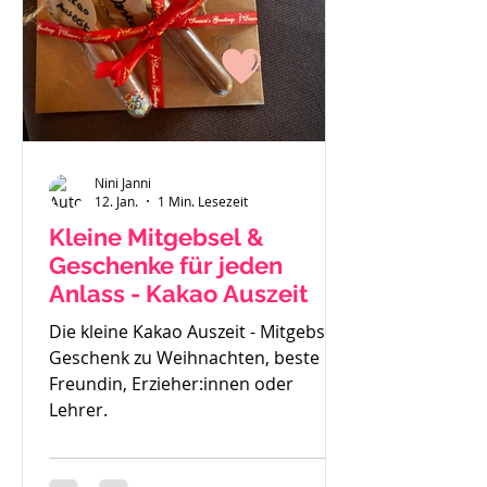
gemerkt - der ist zu klein. Also haben
wir uns einen Fendt 470 gekauft.
Solide, gut verarbeitet und passend
für
Nini Janni
12. Jan.
1 Min. Lesezeit
Kleine Mitgebsel &
Geschenke für jeden
Anlass - Kakao Auszeit
Die kleine Kakao Auszeit - Mitgebsel,
Geschenk zu Weihnachten, beste
Freundin, Erzieher:innen oder
Lehrer.