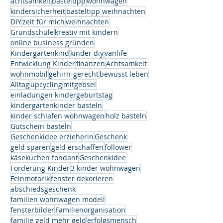
achtsamkeit
basteltipp
wohnwagen
kindersicherheit
basteltipp weihnachten
DIY
zeit für mich
weihnachten
Grundschule
kreativ mit kindern
online business gründen
Kindergartenkind
kinder diy
vanlife
Entwicklung Kinder
finanzen
Achtsamkeit
wohnmobil
gehirn-gerecht
bewusst leben
Alltag
upcycling
mitgebsel
einladungen kindergeburtstag
kindergartenkinder basteln
kinder schlafen wohnwagen
holz basteln
Gutschein basteln
Geschenkidee erzieherin
Geschenk
geld sparen
geld erschaffen
follower
käsekuchen fondant
Geschenkidee
Förderung Kinder
3 kinder wohnwagen
Feinmotorik
fenster dekorieren
abschiedsgeschenk
familien wohnwagen modell
fensterbilder
Familienorganisation
familie geld mehr geld
erfolgsmensch