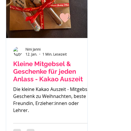
gemerkt - der ist zu klein. Also haben
wir uns einen Fendt 470 gekauft.
Solide, gut verarbeitet und passend
für
Nini Janni
12. Jan.
1 Min. Lesezeit
Kleine Mitgebsel &
Geschenke für jeden
Anlass - Kakao Auszeit
Die kleine Kakao Auszeit - Mitgebsel,
Geschenk zu Weihnachten, beste
Freundin, Erzieher:innen oder
Lehrer.