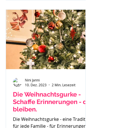
investierst du und wenn du
besonders überzeugt von einem
geschriebenen Beitrag bist - läuft
dieser gar nicht. Du weißt in dir drin
- ich kann richtig was, ich habe eine
Botschaft aber scheinbar hört sie
Niemand oder
Nini Janni
10. Dez. 2023
2 Min. Lesezeit
Die Weihnachtsgurke -
Schaffe Erinnerungen - die
bleiben.
Die Weihnachtsgurke - eine Tradition
für jede Familie - für Erinnerungen