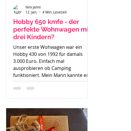
Nini Janni
12. Jan.
4 Min. Lesezeit
Hobby 650 kmfe - der
perfekte Wohnwagen mit
drei Kindern?
Unser erste Wohwagen war ein
Hobby 430 von 1992 für damals
3.000 Euro. Einfach mal
ausprobieren ob Camping
funktioniert. Mein Mann kannte es
gar nicht, ich bin mit Wohnwagen
und Wohnmobilen groß geworden -
ein echtes Camperkind. Hobby 650
kmfe - Baujahr 2012 Als unser
großer Sohn geboren wurde sind wir
auch noch mit diesem 30 Jahre alten
Hobby los und haben schnell