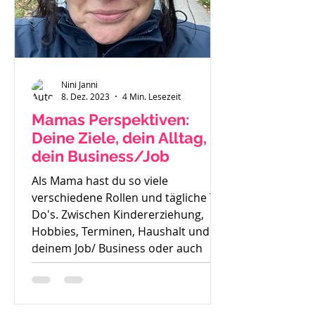
Nini Janni
8. Dez. 2023
4 Min. Lesezeit
Mamas Perspektiven:
Deine Ziele, dein Alltag,
dein Business/Job
Als Mama hast du so viele
verschiedene Rollen und tägliche To
Do's. Zwischen Kindererziehung,
Hobbies, Terminen, Haushalt und
deinem Job/ Business oder auch
deiner Zeit für dich, ist es oft sehr
schwer die Perspektive für die
Zukunft zu sehen. Oft höre ich auch: