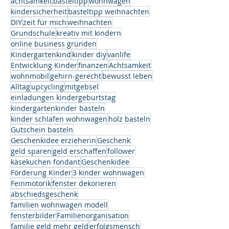
achtsamkeit
basteltipp
wohnwagen
kindersicherheit
basteltipp weihnachten
DIY
zeit für mich
weihnachten
Grundschule
kreativ mit kindern
online business gründen
Kindergartenkind
kinder diy
vanlife
Entwicklung Kinder
finanzen
Achtsamkeit
wohnmobil
gehirn-gerecht
bewusst leben
Alltag
upcycling
mitgebsel
einladungen kindergeburtstag
kindergartenkinder basteln
kinder schlafen wohnwagen
holz basteln
Gutschein basteln
Geschenkidee erzieherin
Geschenk
geld sparen
geld erschaffen
follower
käsekuchen fondant
Geschenkidee
Förderung Kinder
3 kinder wohnwagen
Feinmotorik
fenster dekorieren
abschiedsgeschenk
familien wohnwagen modell
fensterbilder
Familienorganisation
familie geld mehr geld
erfolgsmensch