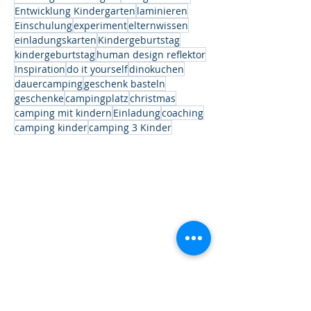
Entwicklung Kindergarten
laminieren
Einschulung
experiment
elternwissen
einladungskarten
Kindergeburtstag
kindergeburtstag
human design reflektor
Inspiration
do it yourself
dinokuchen
dauercamping
geschenk basteln
geschenke
campingplatz
christmas
camping mit kindern
Einladung
coaching
camping kinder
camping 3 Kinder