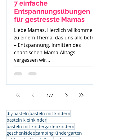
7 einfache
Entspannungsübungen
für gestresste Mamas
Liebe Mamas, Herzlich willkommen
zu einem Thema, das uns alle betrifft
– Entspannung. Inmitten des
chaotischen Mama-Alltags
vergessen wir...
1
/
7
diy
basteln
basteln mit kindern
basteln kleinkinder
basteln mit kindergartenkindern
geschenkidee
camping
Kindergarten