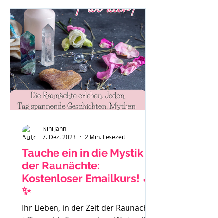
"Das ist eben so als Mama." oder "Es
hilft nichts, ich muss funktionieren."
Auch Sätze wie: "Ich habe gar keine
Zeit mehr für mich." Mache dir bitte
immer bewusst - du bist ein
wichtiger Teil der Familie und das
Stimm
Nini Janni
7. Dez. 2023
2 Min. Lesezeit
Tauche ein in die Mystik
der Raunächte:
Kostenloser Emailkurs! 🌙
✨
Ihr Lieben, in der Zeit der Raunächte