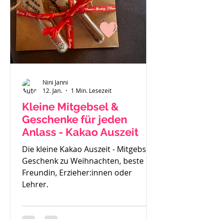
gemerkt - der ist zu klein. Also haben
wir uns einen Fendt 470 gekauft.
Solide, gut verarbeitet und passend
für
Nini Janni
12. Jan.
1 Min. Lesezeit
Kleine Mitgebsel &
Geschenke für jeden
Anlass - Kakao Auszeit
Die kleine Kakao Auszeit - Mitgebsel,
Geschenk zu Weihnachten, beste
Freundin, Erzieher:innen oder
Lehrer.