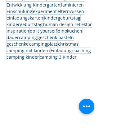
Entwicklung Kindergarten
laminieren
Einschulung
experiment
elternwissen
einladungskarten
Kindergeburtstag
kindergeburtstag
human design reflektor
Inspiration
do it yourself
dinokuchen
dauercamping
geschenk basteln
geschenke
campingplatz
christmas
camping mit kindern
Einladung
coaching
camping kinder
camping 3 Kinder