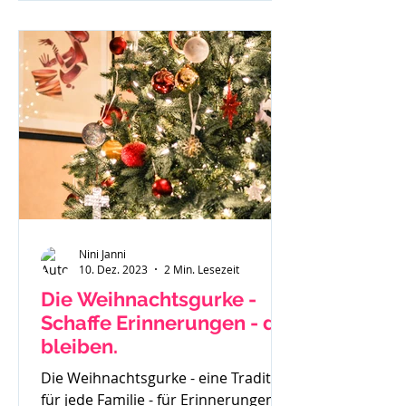
investierst du und wenn du
besonders überzeugt von einem
geschriebenen Beitrag bist - läuft
dieser gar nicht. Du weißt in dir drin
- ich kann richtig was, ich habe eine
Botschaft aber scheinbar hört sie
Niemand oder
Nini Janni
10. Dez. 2023
2 Min. Lesezeit
Die Weihnachtsgurke -
Schaffe Erinnerungen - die
bleiben.
Die Weihnachtsgurke - eine Tradition
für jede Familie - für Erinnerungen