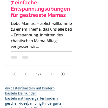
7 einfache
Entspannungsübungen
für gestresste Mamas
Liebe Mamas, Herzlich willkommen
zu einem Thema, das uns alle betrifft
– Entspannung. Inmitten des
chaotischen Mama-Alltags
vergessen wir...
1
/
7
diy
basteln
basteln mit kindern
basteln kleinkinder
basteln mit kindergartenkindern
geschenkidee
camping
Kindergarten