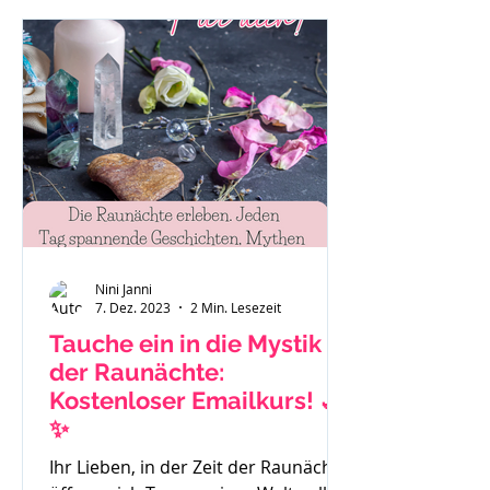
"Das ist eben so als Mama." oder "Es
hilft nichts, ich muss funktionieren."
Auch Sätze wie: "Ich habe gar keine
Zeit mehr für mich." Mache dir bitte
immer bewusst - du bist ein
wichtiger Teil der Familie und das
Stimm
Nini Janni
7. Dez. 2023
2 Min. Lesezeit
Tauche ein in die Mystik
der Raunächte:
Kostenloser Emailkurs! 🌙
✨
Ihr Lieben, in der Zeit der Raunächte