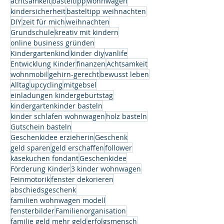
achtsamkeit
basteltipp
wohnwagen
kindersicherheit
basteltipp weihnachten
DIY
zeit für mich
weihnachten
Grundschule
kreativ mit kindern
online business gründen
Kindergartenkind
kinder diy
vanlife
Entwicklung Kinder
finanzen
Achtsamkeit
wohnmobil
gehirn-gerecht
bewusst leben
Alltag
upcycling
mitgebsel
einladungen kindergeburtstag
kindergartenkinder basteln
kinder schlafen wohnwagen
holz basteln
Gutschein basteln
Geschenkidee erzieherin
Geschenk
geld sparen
geld erschaffen
follower
käsekuchen fondant
Geschenkidee
Förderung Kinder
3 kinder wohnwagen
Feinmotorik
fenster dekorieren
abschiedsgeschenk
familien wohnwagen modell
fensterbilder
Familienorganisation
familie geld mehr geld
erfolgsmensch