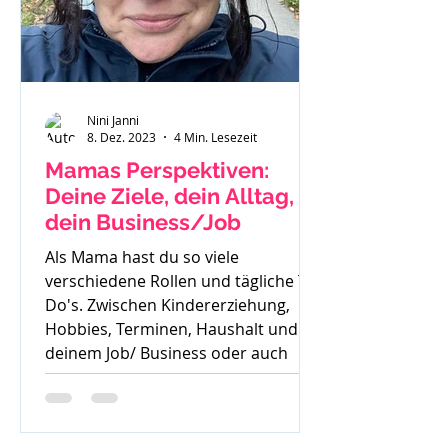
Nini Janni
8. Dez. 2023
4 Min. Lesezeit
Mamas Perspektiven:
Deine Ziele, dein Alltag,
dein Business/Job
Als Mama hast du so viele
verschiedene Rollen und tägliche To
Do's. Zwischen Kindererziehung,
Hobbies, Terminen, Haushalt und
deinem Job/ Business oder auch
deiner Zeit für dich, ist es oft sehr
schwer die Perspektive für die
Zukunft zu sehen. Oft höre ich auch: