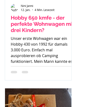
Nini Janni
12. Jan.
4 Min. Lesezeit
Hobby 650 kmfe - der
perfekte Wohnwagen mit
drei Kindern?
Unser erste Wohwagen war ein
Hobby 430 von 1992 für damals
3.000 Euro. Einfach mal
ausprobieren ob Camping
funktioniert. Mein Mann kannte es
gar nicht, ich bin mit Wohnwagen
und Wohnmobilen groß geworden -
ein echtes Camperkind. Hobby 650
kmfe - Baujahr 2012 Als unser
großer Sohn geboren wurde sind wir
auch noch mit diesem 30 Jahre alten
Hobby los und haben schnell