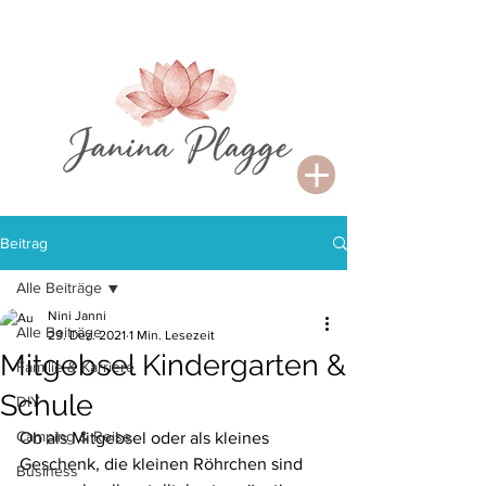
Beitrag
Alle Beiträge
Nini Janni
Alle Beiträge
29. Dez. 2021
1 Min. Lesezeit
Mitgebsel Kindergarten &
Familie & Karriere
Schule
DIY
Camping & Reise
Ob als Mitgebsel oder als kleines 
Geschenk, die kleinen Röhrchen sind 
Business