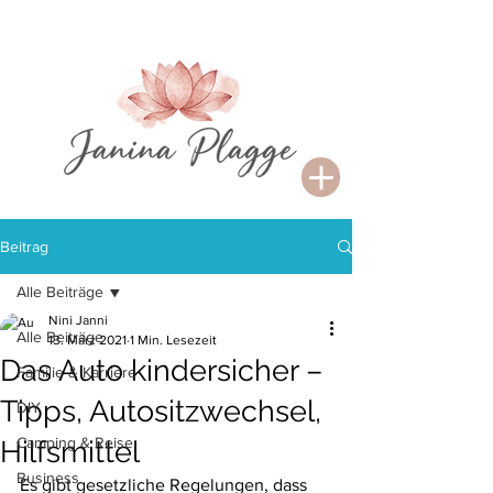
Beitrag
Alle Beiträge
Nini Janni
Alle Beiträge
13. März 2021
1 Min. Lesezeit
Das Auto kindersicher –
Familie & Karriere
Tipps, Autositzwechsel,
DIY
Camping & Reise
Hilfsmittel
Business
Es gibt gesetzliche Regelungen, dass 